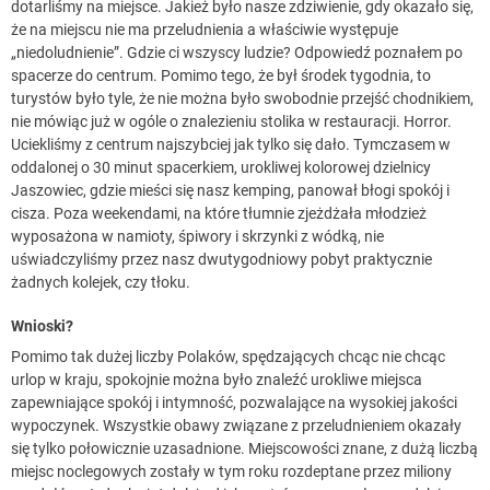
dotarliśmy na miejsce. Jakież było nasze zdziwienie, gdy okazało się,
że na miejscu nie ma przeludnienia a właściwie występuje
„niedoludnienie”. Gdzie ci wszyscy ludzie? Odpowiedź poznałem po
spacerze do centrum. Pomimo tego, że był środek tygodnia, to
turystów było tyle, że nie można było swobodnie przejść chodnikiem,
nie mówiąc już w ogóle o znalezieniu stolika w restauracji. Horror.
Uciekliśmy z centrum najszybciej jak tylko się dało. Tymczasem w
oddalonej o 30 minut spacerkiem, urokliwej kolorowej dzielnicy
Jaszowiec, gdzie mieści się nasz kemping, panował błogi spokój i
cisza. Poza weekendami, na które tłumnie zjeżdżała młodzież
wyposażona w namioty, śpiwory i skrzynki z wódką, nie
uświadczyliśmy przez nasz dwutygodniowy pobyt praktycznie
żadnych kolejek, czy tłoku.
Wnioski?
Pomimo tak dużej liczby Polaków, spędzających chcąc nie chcąc
urlop w kraju, spokojnie można było znaleźć urokliwe miejsca
zapewniające spokój i intymność, pozwalające na wysokiej jakości
wypoczynek. Wszystkie obawy związane z przeludnieniem okazały
się tylko połowicznie uzasadnione. Miejscowości znane, z dużą liczbą
miejsc noclegowych zostały w tym roku rozdeptane przez miliony