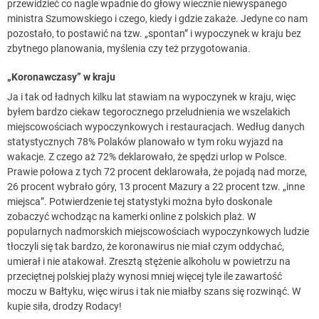
przewidzieć co nagle wpadnie do głowy wiecznie niewyspanego
ministra Szumowskiego i czego, kiedy i gdzie zakaże. Jedyne co nam
pozostało, to postawić na tzw. „spontan” i wypoczynek w kraju bez
zbytnego planowania, myślenia czy też przygotowania.
„Koronawczasy” w kraju
Ja i tak od ładnych kilku lat stawiam na wypoczynek w kraju, więc
byłem bardzo ciekaw tegorocznego przeludnienia we wszelakich
miejscowościach wypoczynkowych i restauracjach. Według danych
statystycznych 78% Polaków planowało w tym roku wyjazd na
wakacje. Z czego aż 72% deklarowało, że spędzi urlop w Polsce.
Prawie połowa z tych 72 procent deklarowała, że pojadą nad morze,
26 procent wybrało góry, 13 procent Mazury a 22 procent tzw. „inne
miejsca”. Potwierdzenie tej statystyki można było doskonale
zobaczyć wchodząc na kamerki online z polskich plaż. W
popularnych nadmorskich miejscowościach wypoczynkowych ludzie
tłoczyli się tak bardzo, że koronawirus nie miał czym oddychać,
umierał i nie atakował. Zresztą stężenie alkoholu w powietrzu na
przeciętnej polskiej plaży wynosi mniej więcej tyle ile zawartość
moczu w Bałtyku, więc wirus i tak nie miałby szans się rozwinąć. W
kupie siła, drodzy Rodacy!