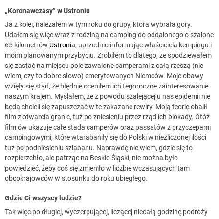
„Koronawczasy” w Ustroniu
Ja z kolei, należałem w tym roku do grupy, która wybrała góry.
Udałem się więc wraz z rodziną na camping do oddalonego o szalone
65 kilometrów
Ustronia
, uprzednio informując właściciela kempingu i
moim planowanym przybyciu. Zrobiłem to dlatego, że spodziewałem
się zastać na miejscu pole zawalone camperami z całą rzeszą (nie
wiem, czy to dobre słowo) emerytowanych Niemców. Moje obawy
wzięły się stąd, że błędnie oceniłem ich tegoroczne zainteresowanie
naszym krajem. Myślałem, że z powodu szalejącej u nas epidemii nie
będą chcieli się zapuszczać w te zakazane rewiry. Moją teorię obalił
film z otwarcia granic, tuż po zniesieniu przez rząd ich blokady. Otóż
film ów ukazuje całe stada camperów oraz passatów z przyczepami
campingowymi, które wtarabaniły się do Polski w niezliczonej ilości
tuż po podniesieniu szlabanu. Naprawdę nie wiem, gdzie się to
rozpierzchło, ale patrząc na Beskid Śląski, nie można było
powiedzieć, żeby coś się zmieniło w liczbie wczasujących tam
obcokrajowców w stosunku do roku ubiegłego.
Gdzie Ci wszyscy ludzie?
Tak więc po długiej, wyczerpującej, liczącej niecałą godzinę podróży