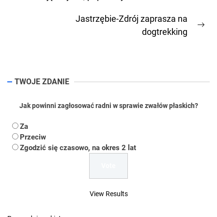
wpisu
Previous
post:
Jastrzębie-Zdrój zaprasza na
Ne
dogtrekking
pos
TWOJE ZDANIE
Jak powinni zagłosować radni w sprawie zwałów płaskich?
Za
Przeciw
Zgodzić się czasowo, na okres 2 lat
View Results