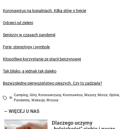
Koronawirus na kopalniach. Kilka słów o hejcie
Odcięci od zieleni
Seniorzy w czasach pandemii
Ferie, stereotypy i symbole
Kłopotliwe korzystanie ze stacji benzynowej
Tak blisko, a jednak tak daleko
Bezwzględne pierwszeństwo pieszych. Czy to zadziała?
Camping
,
Góry
,
Koronawczasy
,
Koronawirus
,
Mazury
,
Morze
,
Opinie
,
In
Pandemia
,
Wakacje
,
Wczasy
WIĘCEJ U NAS
Dlaczego uczymy
„bylejakości” siebie i nasze