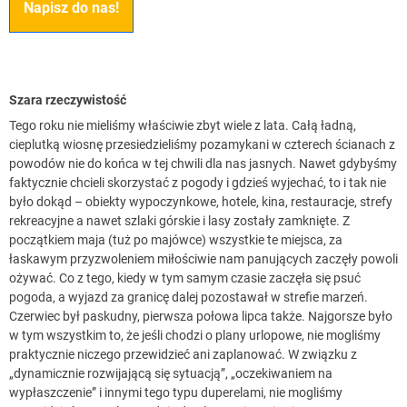
Napisz do nas!
Szara rzeczywistość
Tego roku nie mieliśmy właściwie zbyt wiele z lata. Całą ładną,
cieplutką wiosnę przesiedzieliśmy pozamykani w czterech ścianach z
powodów nie do końca w tej chwili dla nas jasnych. Nawet gdybyśmy
faktycznie chcieli skorzystać z pogody i gdzieś wyjechać, to i tak nie
było dokąd – obiekty wypoczynkowe, hotele, kina, restauracje, strefy
rekreacyjne a nawet szlaki górskie i lasy zostały zamknięte. Z
początkiem maja (tuż po majówce) wszystkie te miejsca, za
łaskawym przyzwoleniem miłościwie nam panujących zaczęły powoli
ożywać. Co z tego, kiedy w tym samym czasie zaczęła się psuć
pogoda, a wyjazd za granicę dalej pozostawał w strefie marzeń.
Czerwiec był paskudny, pierwsza połowa lipca także. Najgorsze było
w tym wszystkim to, że jeśli chodzi o plany urlopowe, nie mogliśmy
praktycznie niczego przewidzieć ani zaplanować. W związku z
„dynamicznie rozwijającą się sytuacją”, „oczekiwaniem na
wypłaszczenie” i innymi tego typu duperelami, nie mogliśmy