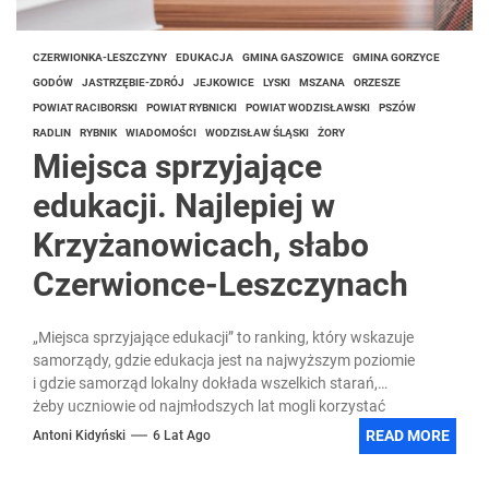
CZERWIONKA-LESZCZYNY
EDUKACJA
GMINA GASZOWICE
GMINA GORZYCE
GODÓW
JASTRZĘBIE-ZDRÓJ
JEJKOWICE
LYSKI
MSZANA
ORZESZE
POWIAT RACIBORSKI
POWIAT RYBNICKI
POWIAT WODZISŁAWSKI
PSZÓW
RADLIN
RYBNIK
WIADOMOŚCI
WODZISŁAW ŚLĄSKI
ŻORY
Miejsca sprzyjające
edukacji. Najlepiej w
Krzyżanowicach, słabo
Czerwionce-Leszczynach
„Miejsca sprzyjające edukacji” to ranking, który wskazuje
samorządy, gdzie edukacja jest na najwyższym poziomie
i gdzie samorząd lokalny dokłada wszelkich starań,
żeby uczniowie od najmłodszych lat mogli korzystać
z najwyższej jakości kształcenia....
READ MORE
Antoni Kidyński
6 Lat Ago