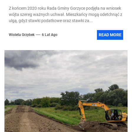
Z końcem 2020 roku Rada Gminy Gorzyce podjęła na wniosek
wójta szereg ważnych uchwał. Mieszkańcy mogą odetchnąć z
ulgą, gdyż stawki podatkowe oraz stawki za...
READ MORE
Wioleta Grzybek
6 Lat Ago