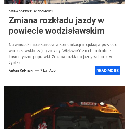
GMINA GORZYCE
WIADOMOŚCI
Zmiana rozkładu jazdy w
powiecie wodzisławskim
Na wniosek mieszkańców w komunikacji miejskiej w powiecie
wodzisławskim zajdą zmiany. Większość z nich to drobne,
kosmetyczne poprawki. Zmiana rozkładu jazdy wchodzi w
życie z...
READ MORE
Antoni Kidyński
7 Lat Ago