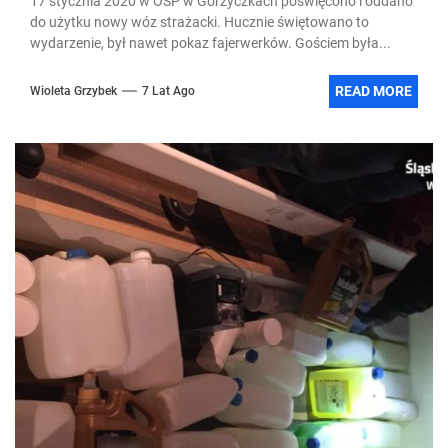
17 stycznia 2020 w OSP w Gorzyczkach poświęcono i oddano
do użytku nowy wóz strażacki. Hucznie świętowano to
wydarzenie, był nawet pokaz fajerwerków. Gościem była...
READ MORE
Wioleta Grzybek
7 Lat Ago