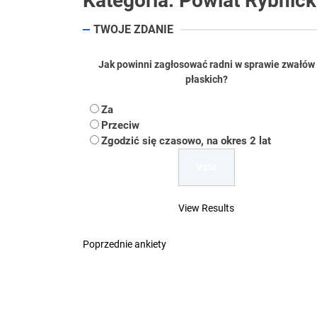
Kategoria:
Powiat Rybnick
Koper – część 2.
TWOJE ZDANIE
Koper
Jak powinni zagłosować radni w sprawie zwałów
Uwaga Dębieńsko –
płaskich?
Ilu mieszkańców m
Za
Przeciw
Dość komentowania
Zgodzić się czasowo, na okres 2 lat
View Results
Poprzednie ankiety