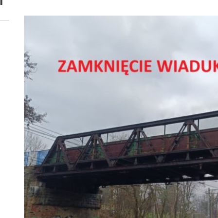
i
 woda nieprzydatna do spożycia!!!
a Rybnik?
 kolejnych afer w ochronie zdrowia — czas zacząć mówić o rozwiązan