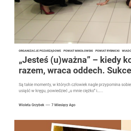
ORGANIZACJE POZARZĄDOWE
POWIAT MIKOŁOWSKI
POWIAT RYBNICKI
WIAD
„Jesteś (u)ważna” – kiedy ko
razem, wraca oddech. Sukce
Są takie momenty, w których człowiek nagle przypomina sobie
usiąść w kręgu, powiedzieć „u mnie ciężko” i…...
Wioleta Grzybek
7 Miesięcy Ago