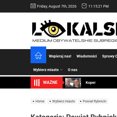
Skip
Friday, August 7th, 2026
11:15:23 PM
to
the
content
Dość komentowania
Wspieraj nas!
Wiadomości
Sprawy C
Koper – część 2.
Wybierz miasto
O nas
Koper
WAŻNE
Uwaga Dębieńsko –
Ilu mieszkańców m
Home
Wybierz miasto
Powiat Rybnicki
Dość komentowania