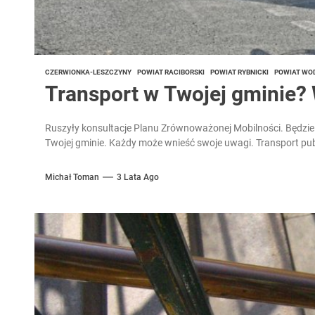
CZERWIONKA-LESZCZYNY
POWIAT RACIBORSKI
POWIAT RYBNICKI
POWIAT WO
Transport w Twojej gminie? 
Ruszyły konsultacje Planu Zrównoważonej Mobilności. Będzie t
Twojej gminie. Każdy może wnieść swoje uwagi. Transport publ
Michał Toman
3 Lata Ago