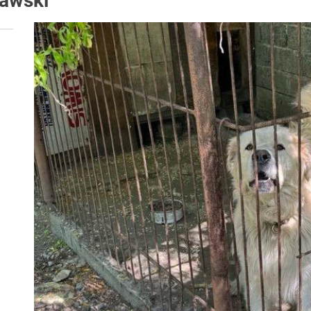
ławski
 woda nieprzydatna do spożycia!!!
a Rybnik?
 kolejnych afer w ochronie zdrowia — czas zacząć mówić o rozwiązan