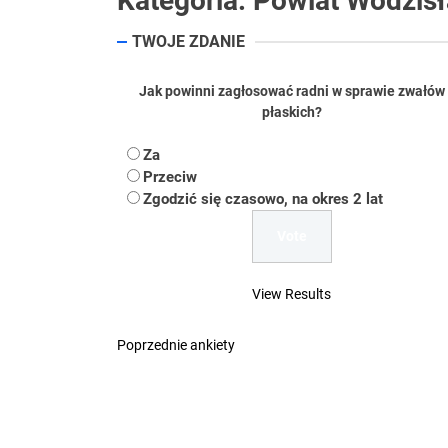
Kategoria:
Powiat Wodzis
Koper – część 2.
TWOJE ZDANIE
Koper
Jak powinni zagłosować radni w sprawie zwałów
Uwaga Dębieńsko –
płaskich?
Ilu mieszkańców m
Za
Przeciw
Dość komentowania
Zgodzić się czasowo, na okres 2 lat
View Results
Poprzednie ankiety