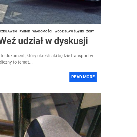
DZISŁAWSKI
RYBNIK
WIADOMOŚCI
WODZISŁAW ŚLĄSKI
ŻORY
Weź udział w dyskusji
o dokument, który określi jaki będzie transport w
iczny to temat...
READ MORE