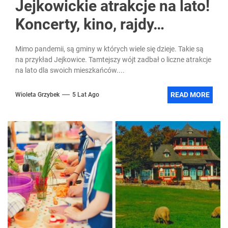
Jejkowickie atrakcje na lato!
Koncerty, kino, rajdy…
Mimo pandemii, są gminy w których wiele się dzieje. Takie są
na przykład Jejkowice. Tamtejszy wójt zadbał o liczne atrakcje
na lato dla swoich mieszkańców....
READ MORE
Wioleta Grzybek
5 Lat Ago