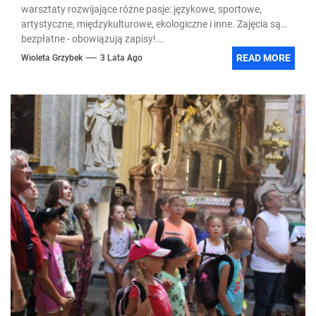
warsztaty rozwijające różne pasje: językowe, sportowe,
artystyczne, międzykulturowe, ekologiczne i inne. Zajęcia są
bezpłatne - obowiązują zapisy!...
READ MORE
Wioleta Grzybek
3 Lata Ago