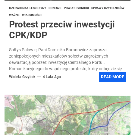
CZERWIONKA-LESZCZYNY
ORZESZE
POWIAT RYBNICKI
SPRAWY CZYTELNIKÓW
WAŻNE
WIADOMOŚCI
Protest przeciw inwestycji
CPK/KDP
Sołtys Palowic, Pani Dominika Baranowicz zaprasza
zaniepokojonych mieszkańców sołectw zagrożonych
dewastacją poprzez inwestycję Centralnego Portu
Komunikacyjnego do wspólnego protestu, który odbędzie się
18 sierpnia. Poniżej...
READ MORE
Wioleta Grzybek
4 Lata Ago