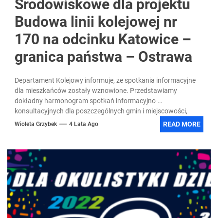
Środowiskowe dla projektu
Budowa linii kolejowej nr
170 na odcinku Katowice –
granica państwa – Ostrawa
Departament Kolejowy informuje, że spotkania informacyjne
dla mieszkańców zostały wznowione. Przedstawiamy
dokładny harmonogram spotkań informacyjno-
konsultacyjnych dla poszczególnych gmin i miejscowości,
który znajduje się bezpośrednio na...
READ MORE
Wioleta Grzybek
4 Lata Ago