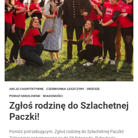
AKCJE CHARYTATYWNE
CZERWIONKA-LESZCZYNY
ORZESZE
POWIAT MIKOŁOWSKI
WIADOMOŚCI
Zgłoś rodzinę do Szlachetnej
Paczki!
Pomóż potrzebującym. Zgłoś rodzinę do Szlachetnej Paczki!
Zgłoszenia przyjmowane są do 26 listopada. Rekrutacja