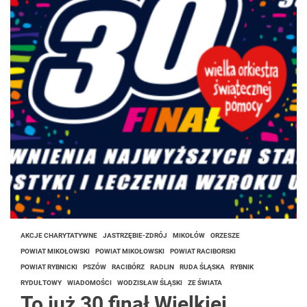
AKCJE CHARYTATYWNE
JASTRZĘBIE-ZDRÓJ
MIKOŁÓW
ORZESZE
POWIAT MIKOŁOWSKI
POWIAT MIKOŁOWSKI
POWIAT RACIBORSKI
POWIAT RYBNICKI
PSZÓW
RACIBÓRZ
RADLIN
RUDA ŚLĄSKA
RYBNIK
RYDUŁTOWY
WIADOMOŚCI
WODZISŁAW ŚLĄSKI
ZE ŚWIATA
To już 30 finał Wielkiej