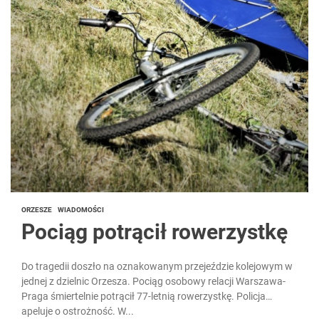
ORZESZE
WIADOMOŚCI
Pociąg potrącił rowerzystkę
Do tragedii doszło na oznakowanym przejeździe kolejowym w
jednej z dzielnic Orzesza. Pociąg osobowy relacji Warszawa-
Praga śmiertelnie potrącił 77-letnią rowerzystkę. Policja
apeluje o ostrożność. W...