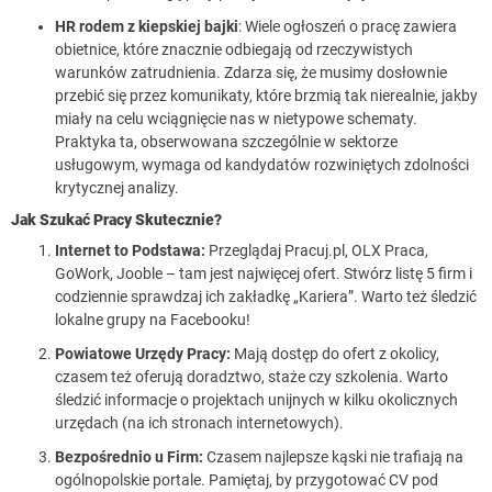
HR rodem z kiepskiej bajki
: Wiele ogłoszeń o pracę zawiera
obietnice, które znacznie odbiegają od rzeczywistych
warunków zatrudnienia. Zdarza się, że musimy dosłownie
przebić się przez komunikaty, które brzmią tak nierealnie, jakby
miały na celu wciągnięcie nas w nietypowe schematy.
Praktyka ta, obserwowana szczególnie w sektorze
usługowym, wymaga od kandydatów rozwiniętych zdolności
krytycznej analizy.
Jak Szukać Pracy Skutecznie?
Internet to Podstawa:
Przeglądaj Pracuj.pl, OLX Praca,
GoWork, Jooble – tam jest najwięcej ofert. Stwórz listę 5 firm i
codziennie sprawdzaj ich zakładkę „Kariera”. Warto też śledzić
lokalne grupy na Facebooku!
Powiatowe Urzędy Pracy:
Mają dostęp do ofert z okolicy,
czasem też oferują doradztwo, staże czy szkolenia. Warto
śledzić informacje o projektach unijnych w kilku okolicznych
urzędach (na ich stronach internetowych).
Bezpośrednio u Firm:
Czasem najlepsze kąski nie trafiają na
ogólnopolskie portale. Pamiętaj, by przygotować CV pod