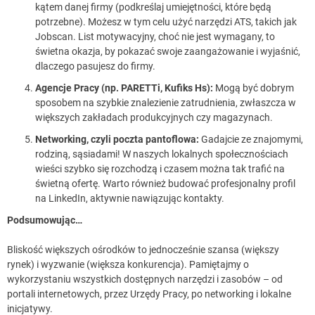
kątem danej firmy (podkreślaj umiejętności, które będą
potrzebne). Możesz w tym celu użyć narzędzi ATS, takich jak
Jobscan. List motywacyjny, choć nie jest wymagany, to
świetna okazja, by pokazać swoje zaangażowanie i wyjaśnić,
dlaczego pasujesz do firmy.
Agencje Pracy (np. PARETTi, Kufiks Hs):
Mogą być dobrym
sposobem na szybkie znalezienie zatrudnienia, zwłaszcza w
większych zakładach produkcyjnych czy magazynach.
Networking, czyli poczta pantoflowa:
Gadajcie ze znajomymi,
rodziną, sąsiadami! W naszych lokalnych społecznościach
wieści szybko się rozchodzą i czasem można tak trafić na
świetną ofertę. Warto również budować profesjonalny profil
na LinkedIn, aktywnie nawiązując kontakty.
Podsumowując…
Bliskość większych ośrodków to jednocześnie szansa (większy
rynek) i wyzwanie (większa konkurencja). Pamiętajmy o
wykorzystaniu wszystkich dostępnych narzędzi i zasobów – od
portali internetowych, przez Urzędy Pracy, po networking i lokalne
inicjatywy.