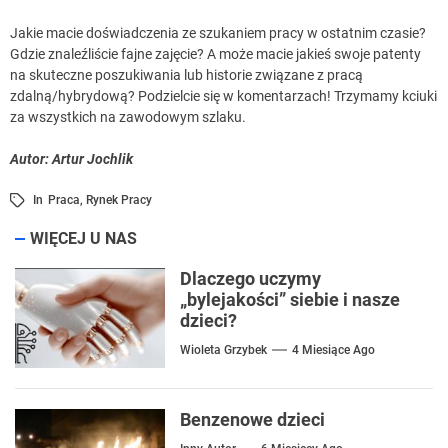
Jakie macie doświadczenia ze szukaniem pracy w ostatnim czasie?
Gdzie znaleźliście fajne zajęcie? A może macie jakieś swoje patenty
na skuteczne poszukiwania lub historie związane z pracą
zdalną/hybrydową? Podzielcie się w komentarzach! Trzymamy kciuki
za wszystkich na zawodowym szlaku.
Autor: Artur Jochlik
In
Praca
,
Rynek Pracy
WIĘCEJ U NAS
Dlaczego uczymy
„bylejakości” siebie i nasze
dzieci?
Wioleta Grzybek
4 Miesiące Ago
Benzenowe dzieci