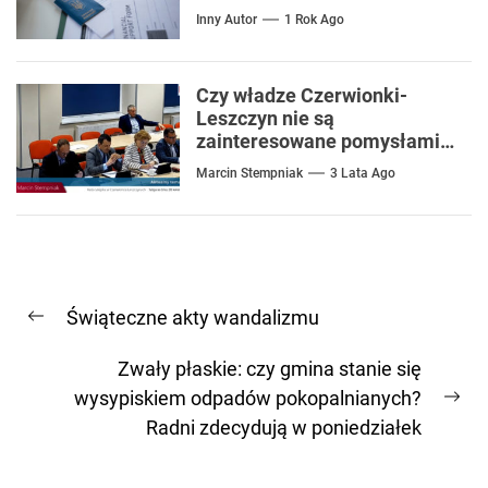
Inny Autor
1 Rok Ago
Czy władze Czerwionki-
Leszczyn nie są
zainteresowane pomysłami
na oszczędności w gminnym
Marcin Stempniak
3 Lata Ago
budżecie?
Nawigacja
Świąteczne akty wandalizmu
wpisu
Previous
post:
Zwały płaskie: czy gmina stanie się
wysypiskiem odpadów pokopalnianych?
Ne
Radni zdecydują w poniedziałek
pos