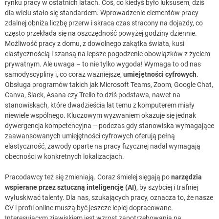
rynku pracy w ostatnich latach. Coś, co kiedyś było luksusem, dziś
dla wielu stało się standardem. Wprowadzenie elementów pracy
zdalnej obniża liczbę przerw i skraca czas stracony na dojazdy, co
często przekłada się na oszczędność powyżej godziny dziennie.
Możliwość pracy z domu, z dowolnego zakątka świata, kusi
elastycznością i szansą na lepsze pogodzenie obowiązków z życiem
prywatnym. Ale uwaga – to nie tylko wygoda! Wymaga to od nas
samodyscypliny i, co coraz ważniejsze,
umiejętności cyfrowych
.
Obsługa programów takich jak Microsoft Teams, Zoom, Google Chat,
Canva, Slack, Asana czy Trello to dziś podstawa, nawet na
stanowiskach, które dwadzieścia lat temu z komputerem miały
niewiele wspólnego. Kluczowym wyzwaniem okazuje się jednak
dywergencja kompetencyjna – podczas gdy stanowiska wymagające
zaawansowanych umiejętności cyfrowych oferują pełną
elastyczność, zawody oparte na pracy fizycznej nadal wymagają
obecności w konkretnych lokalizacjach.
Pracodawcy też się zmieniają. Coraz śmielej sięgają po
narzędzia
wspierane przez sztuczną inteligencję (AI)
, by szybciej i trafniej
wyłuskiwać talenty. Dla nas, szukających pracy, oznacza to, że nasze
CV i profil online muszą być jeszcze lepiej dopracowane.
Interesującym zjawiskiem jest wzrost zapotrzebowania na