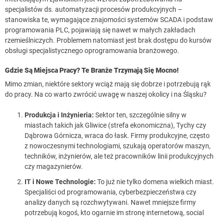
specjalistów ds. automatyzacji procesów produkcyjnych –
stanowiska te, wymagające znajomości systemów SCADA i podstaw
programowania PLC, pojawiają się nawet w małych zakładach
rzemieślniczych. Problemem natomiast jest brak dostępu do kursów
obsługi specjalistycznego oprogramowania branżowego.
Gdzie Są Miejsca Pracy? Te Branże Trzymają Się Mocno!
Mimo zmian, niektóre sektory wciąż mają się dobrze i potrzebują rąk
do pracy. Na co warto zwrócić uwagę w naszej okolicy i na Śląsku?
Produkcja i Inżynieria:
Sektor ten, szczególnie silny w
miastach takich jak Gliwice (strefa ekonomiczna), Tychy czy
Dąbrowa Górnicza, wraca do łask. Firmy produkcyjne, często
z nowoczesnymi technologiami, szukają operatorów maszyn,
techników, inżynierów, ale też pracowników linii produkcyjnych
czy magazynierów.
IT i Nowe Technologie:
To już nie tylko domena wielkich miast.
Specjaliści od programowania, cyberbezpieczeństwa czy
analizy danych są rozchwytywani. Nawet mniejsze firmy
potrzebują kogoś, kto ogarnie im stronę internetową, social