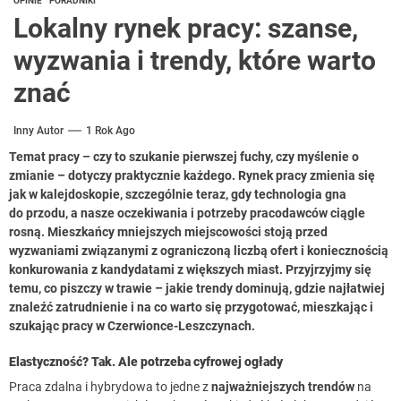
OPINIE
PORADNIKI
Lokalny rynek pracy: szanse,
wyzwania i trendy, które warto
znać
Inny Autor
1 Rok Ago
Temat pracy – czy to szukanie pierwszej fuchy, czy myślenie o
zmianie – dotyczy praktycznie każdego. Rynek pracy zmienia się
jak w kalejdoskopie, szczególnie teraz, gdy technologia gna
do przodu, a nasze oczekiwania i potrzeby pracodawców ciągle
rosną. Mieszkańcy mniejszych miejscowości stoją przed
wyzwaniami związanymi z ograniczoną liczbą ofert i koniecznością
konkurowania z kandydatami z większych miast. Przyjrzyjmy się
temu, co piszczy w trawie – jakie trendy dominują, gdzie najłatwiej
znaleźć zatrudnienie i na co warto się przygotować, mieszkając i
szukając pracy w Czerwionce-Leszczynach.
Elastyczność? Tak. Ale potrzeba cyfrowej ogłady
Praca zdalna i hybrydowa to jedne z
najważniejszych trendów
na