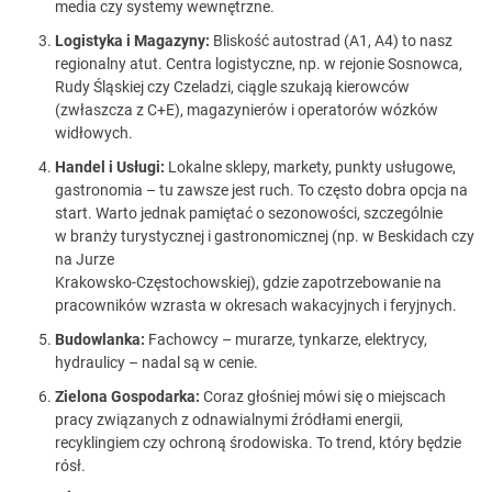
media czy systemy wewnętrzne.
Logistyka i Magazyny:
Bliskość autostrad (A1, A4) to nasz
regionalny atut. Centra logistyczne, np. w rejonie Sosnowca,
Rudy Śląskiej czy Czeladzi, ciągle szukają kierowców
(zwłaszcza z C+E), magazynierów i operatorów wózków
widłowych.
Handel i Usługi:
Lokalne sklepy, markety, punkty usługowe,
gastronomia – tu zawsze jest ruch. To często dobra opcja na
start. Warto jednak pamiętać o sezonowości, szczególnie
w branży turystycznej i gastronomicznej (np. w Beskidach czy
na Jurze
Krakowsko-Częstochowskiej), gdzie zapotrzebowanie na
pracowników wzrasta w okresach wakacyjnych i feryjnych.
Budowlanka:
Fachowcy – murarze, tynkarze, elektrycy,
hydraulicy – nadal są w cenie.
Zielona Gospodarka:
Coraz głośniej mówi się o miejscach
pracy związanych z odnawialnymi źródłami energii,
recyklingiem czy ochroną środowiska. To trend, który będzie
rósł.