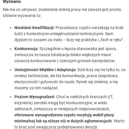
Wyzwania
Nie ma co ukrywać, znalezienie dobrej pracy nie zawsze jest proste.
Główne wyzwania to:
Niedobór Kwalifikacji:
Pracodawcy często narzekają na brak
ludzi z konkretnymi umiejętnościami technicznymi. Sam
dyplom to czasem za mało – liczy się praktyka i „fach w ręku”.
Konkurencja:
Szczególnie o lepsze stanowiska jest spora,
zwłaszcza że nasza lokalizacja blisko większych miast
oznacza konkurowanie z szerszym gronem kandydatów.
Umiejętności Miękkie i Adaptacja:
Dziś liczy się nie tylko to, co
umiesz technicznie, ale też komunikacja, praca zespołowa,
elastyczność i gotowość do nauki. Rynek się zmienia, a my
musimy za nim nadążać.
Poziom Wynagrodzeń:
Choć w niektórych branżach (IT,
inżynieria) zarobki mogą być konkurencyjne, w wielu
sektorach, zwłaszcza w mniejszych miejscowościach,
oferowane wynagrodzenia często oscylują wokół płacy
minimalnej lub są niższe niż w dużych aglomeracjach
. Warto
to brać pod uwagę przy podejmowaniu decyzji.