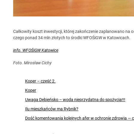
Całkowity koszt inwestycji, której zakończenie zaplanowano na os
czego ponad 34 mln złotych to środki WFOŚiGW w Katowicach.
info. WFOŚiGW Katowice
Foto. Mirosław Cichy
Koper – część 2.
Koper
Uwaga Dębieńsko – woda nieprzydatna do spożycia!!!
Ilu mieszkańców ma Rybnik?
Dość komentowania kolejnych afer w ochronie zdrowia — 