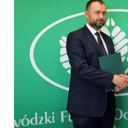
 woda nieprzydatna do spożycia!!!
a Rybnik?
 kolejnych afer w ochronie zdrowia — czas zacząć mówić o rozwiązan