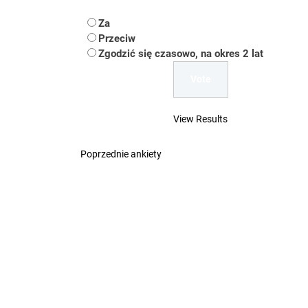
Koper – część 2.
Za
Koper
Przeciw
Zgodzić się czasowo, na okres 2 lat
Uwaga Dębieńsko –
Ilu mieszkańców m
View Results
Dość komentowania
Poprzednie ankiety