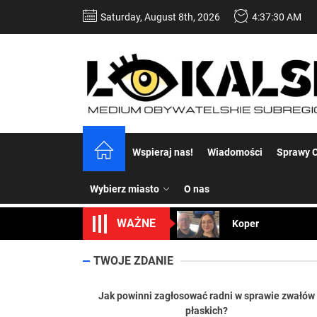
Skip
Saturday, August 8th, 2026
4:37:31 AM
to
the
content
Dość komentowania
Wspieraj nas!
Wiadomości
Sprawy C
Koper – część 2.
Wybierz miasto
O nas
Koper
WAŻNE
Uwaga Dębieńsko –
Ilu mieszkańców m
TWOJE ZDANIE
Dość komentowania
Jak powinni zagłosować radni w sprawie zwałów
płaskich?