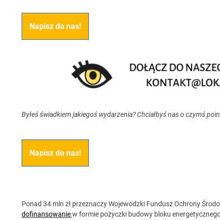
Napisz do nas!
Byłeś świadkiem jakiegoś wydarzenia? Chciałbyś nas o czymś poi
Napisz do nas!
Ponad 34 mln zł przeznaczy Wojewódzki Fundusz Ochrony Środo
dofinansowanie
w formie pożyczki budowy bloku energetyczneg