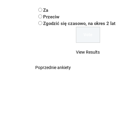
Koper – część 2.
Za
Przeciw
Koper
Zgodzić się czasowo, na okres 2 lat
Uwaga Dębieńsko –
Ilu mieszkańców m
View Results
Dość komentowania
Poprzednie ankiety