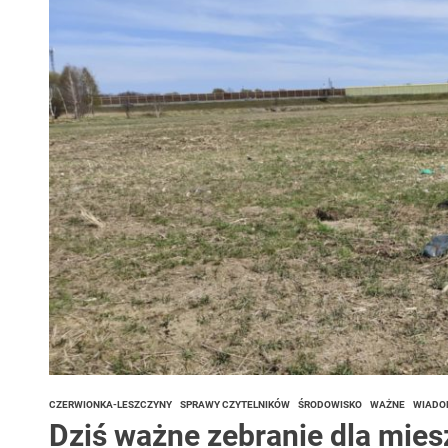
 woda nieprzydatna do spożycia!!!
a Rybnik?
 kolejnych afer w ochronie zdrowia — czas zacząć mówić o rozwiązan
CZERWIONKA-LESZCZYNY
SPRAWY CZYTELNIKÓW
ŚRODOWISKO
WAŻNE
WIADO
Dziś ważne zebranie dla mie