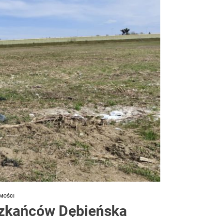
iach
MOŚCI
szkańców Dębieńska