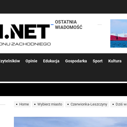
OSTATNIA
lokalsi.net
WIADOMOŚĆ
 kolejnych afer w ochronie zdrowia — czas zacząć mówić o rozwiązan
zytelników
Opinie
Edukacja
Gospodarka
Sport
Kultura
 woda nieprzydatna do spożycia!!!
Home
Wybierz miasto
Czerwionka-Leszczyny
Dziś w
a Rybnik?
 kolejnych afer w ochronie zdrowia — czas zacząć mówić o rozwiązan