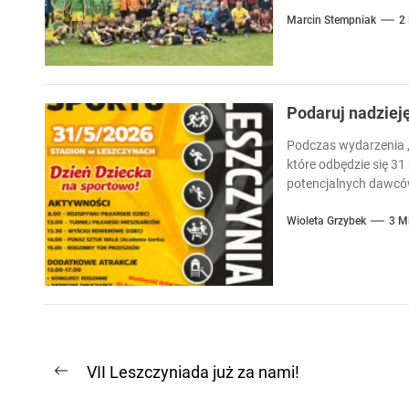
Marcin Stempniak
2
Podaruj nadziej
Podczas wydarzenia „
które odbędzie się 31
potencjalnych dawców
Wioleta Grzybek
3 M
Nawigacja
VII Leszczyniada już za nami!
Previous
wpisu
post: