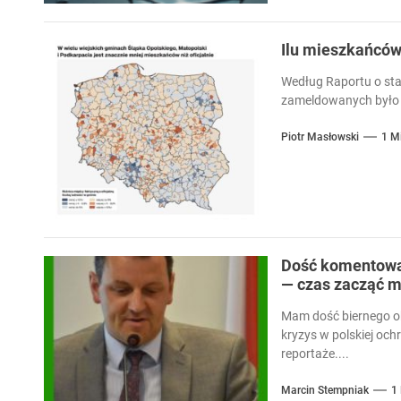
Ilu mieszkańcó
Według Raportu o sta
zameldowanych było 
Piotr Masłowski
1 M
Dość komentowan
— czas zacząć m
Mam dość biernego ob
kryzys w polskiej och
reportaże....
Marcin Stempniak
1