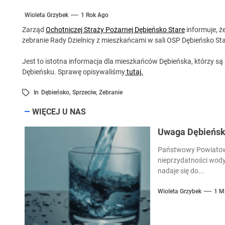
Wioleta Grzybek
1 Rok Ago
Zarząd
Ochotniczej Straży Pożarnej Dębieńsko Stare
informuje, ż
zebranie Rady Dzielnicy z mieszkańcami w sali OSP Dębieńsko Sta
Jest to istotna informacja dla mieszkańców Dębieńska, którzy s
Dębieńsku. Sprawę opisywaliśmy
tutaj.
In
Dębieńsko
,
Sprzeciw
,
Zebranie
WIĘCEJ U NAS
Uwaga Dębieńsko
Państwowy Powiatowy
nieprzydatności wody
nadaje się do...
Wioleta Grzybek
1 M