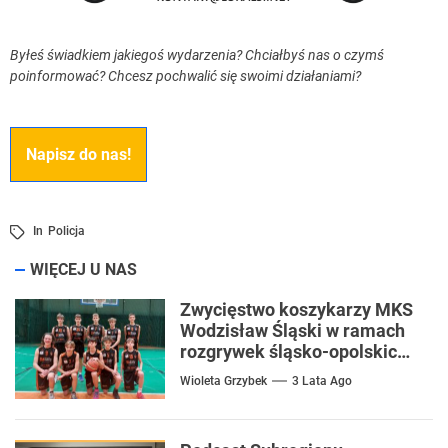
Byłeś świadkiem jakiegoś wydarzenia? Chciałbyś nas o czymś
poinformować? Chcesz pochwalić się swoimi działaniami?
Napisz do nas!
In
Policja
WIĘCEJ U NAS
Zwycięstwo koszykarzy MKS
Wodzisław Śląski w ramach
rozgrywek śląsko-opolskich
w kategorii U15M
Wioleta Grzybek
3 Lata Ago