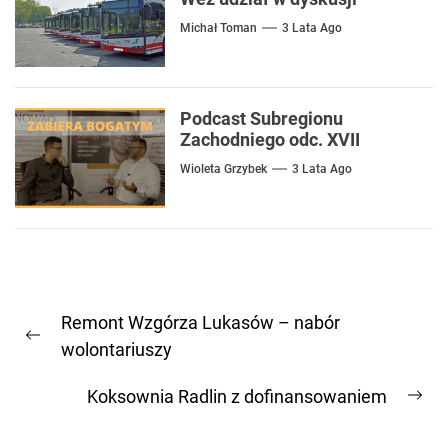
Michał Toman
3 Lata Ago
Podcast Subregionu
Zachodniego odc. XVII
Wioleta Grzybek
3 Lata Ago
Nawigacja
Remont Wzgórza Lukasów – nabór
wpisu
Previous
wolontariuszy
post:
Koksownia Radlin z dofinansowaniem
Ne
pos