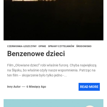
CZERWIONKA-LESZCZYNY
OPINIE
SPRAWY CZYTELNIKÓW
ŚRODOWISKO
Benzenowe dzieci
Film „Ołowiane dzieci” robi właśnie furorę. Chyba największą
na Śląsku, bo właśnie ożyły nasze wspomnienia. Patrząc na
ten film – skojarzenie było tylko jedno -...
READ MORE
Inny Autor
6 Miesięcy Ago