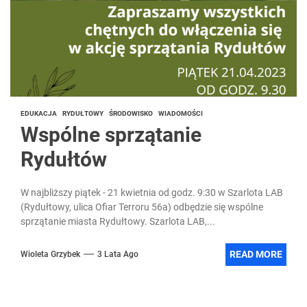
EDUKACJA
RYDUŁTOWY
ŚRODOWISKO
WIADOMOŚCI
Wspólne sprzątanie
Rydułtów
W najbliższy piątek - 21 kwietnia od godz. 9:30 w Szarlota LAB
(Rydułtowy, ulica Ofiar Terroru 56a) odbędzie się wspólne
sprzątanie miasta Rydułtowy. Szarlota LAB,...
READ MORE
Wioleta Grzybek
3 Lata Ago