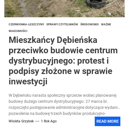
CZERWIONKA-LESZCZYNY
SPRAWY CZYTELNIKÓW
ŚRODOWISKO
WAŻNE
WIADOMOŚCI
Mieszkańcy Dębieńska
przeciwko budowie centrum
dystrybucyjnego: protest i
podpisy złożone w sprawie
inwestycji
W Dębieńsku narasta społeczny sprzeciw wobec planowanej
budowy dużego centrum dystrybucyjnego. 27 marca br.
rozpoczęto postępowanie administracyjne dotyczące wydania
pozwolenia na budowę trzech budynków produkcyjno-
magazynowych...
READ MORE
Wioleta Grzybek
1 Rok Ago