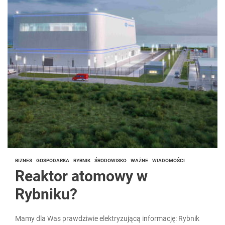
BIZNES
GOSPODARKA
RYBNIK
ŚRODOWISKO
WAŻNE
WIADOMOŚCI
Reaktor atomowy w
Rybniku?
Mamy dla Was prawdziwie elektryzującą informację: Rybnik