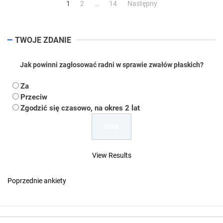
Stronicowanie
1
2
…
14
Następny
wpisów
TWOJE ZDANIE
Jak powinni zagłosować radni w sprawie zwałów płaskich?
Za
Przeciw
Zgodzić się czasowo, na okres 2 lat
View Results
Poprzednie ankiety