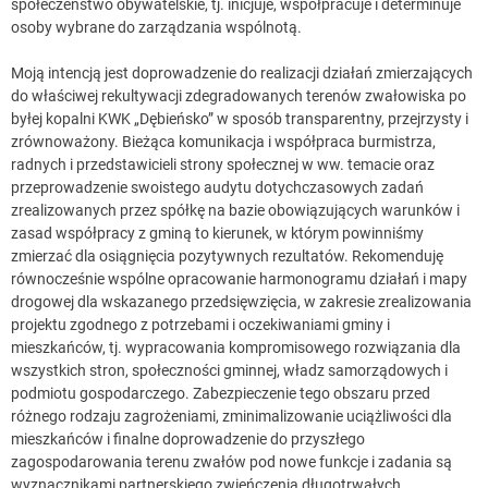
społeczeństwo obywatelskie, tj. inicjuje, współpracuje i determinuje
osoby wybrane do zarządzania wspólnotą.
Moją intencją jest doprowadzenie do realizacji działań zmierzających
do właściwej rekultywacji zdegradowanych terenów zwałowiska po
byłej kopalni KWK „Dębieńsko” w sposób transparentny, przejrzysty i
zrównoważony. Bieżąca komunikacja i współpraca burmistrza,
radnych i przedstawicieli strony społecznej w ww. temacie oraz
przeprowadzenie swoistego audytu dotychczasowych zadań
zrealizowanych przez spółkę na bazie obowiązujących warunków i
zasad współpracy z gminą to kierunek, w którym powinniśmy
zmierzać dla osiągnięcia pozytywnych rezultatów. Rekomenduję
równocześnie wspólne opracowanie harmonogramu działań i mapy
drogowej dla wskazanego przedsięwzięcia, w zakresie zrealizowania
projektu zgodnego z potrzebami i oczekiwaniami gminy i
mieszkańców, tj. wypracowania kompromisowego rozwiązania dla
wszystkich stron, społeczności gminnej, władz samorządowych i
podmiotu gospodarczego. Zabezpieczenie tego obszaru przed
różnego rodzaju zagrożeniami, zminimalizowanie uciążliwości dla
mieszkańców i finalne doprowadzenie do przyszłego
zagospodarowania terenu zwałów pod nowe funkcje i zadania są
wyznacznikami partnerskiego zwieńczenia długotrwałych