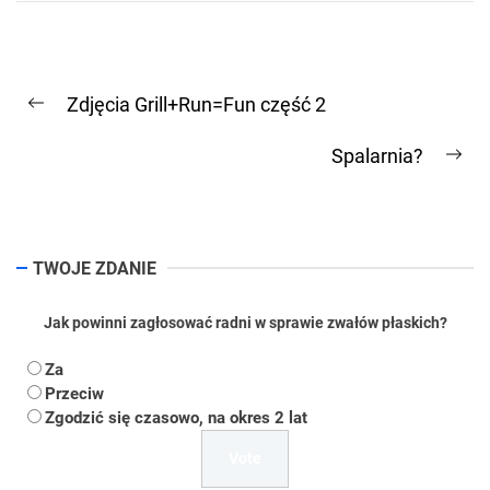
Nawigacja
Zdjęcia Grill+Run=Fun część 2
wpisu
Previous
post:
Spalarnia?
Ne
pos
TWOJE ZDANIE
Jak powinni zagłosować radni w sprawie zwałów płaskich?
Za
Przeciw
Zgodzić się czasowo, na okres 2 lat