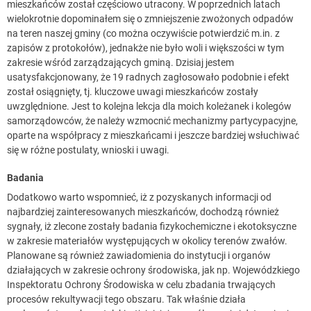
mieszkańców został częściowo utracony. W poprzednich latach
wielokrotnie dopominałem się o zmniejszenie zwożonych odpadów
na teren naszej gminy (co można oczywiście potwierdzić m.in. z
zapisów z protokołów), jednakże nie było woli i większości w tym
zakresie wśród zarządzających gminą. Dzisiaj jestem
usatysfakcjonowany, że 19 radnych zagłosowało podobnie i efekt
został osiągnięty, tj. kluczowe uwagi mieszkańców zostały
uwzględnione. Jest to kolejna lekcja dla moich koleżanek i kolegów
samorządowców, że należy wzmocnić mechanizmy partycypacyjne,
oparte na współpracy z mieszkańcami i jeszcze bardziej wsłuchiwać
się w różne postulaty, wnioski i uwagi.
Badania
Dodatkowo warto wspomnieć, iż z pozyskanych informacji od
najbardziej zainteresowanych mieszkańców, dochodzą również
sygnały, iż zlecone zostały badania fizykochemiczne i ekotoksyczne
w zakresie materiałów występujących w okolicy terenów zwałów.
Planowane są również zawiadomienia do instytucji i organów
działających w zakresie ochrony środowiska, jak np. Wojewódzkiego
Inspektoratu Ochrony Środowiska w celu zbadania trwających
procesów rekultywacji tego obszaru. Tak właśnie działa