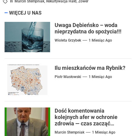
In
Marcin Stempniak
,
Rekultywacja Hałd
,
Zower
WIĘCEJ U NAS
Uwaga Dębieńsko – woda
nieprzydatna do spożycia!!!
Wioleta Grzybek
1 Miesiąc Ago
Ilu mieszkańców ma Rybnik?
Piotr Masłowski
1 Miesiąc Ago
Dość komentowania
kolejnych afer w ochronie
zdrowia — czas zacząć
mówić o rozwiązaniach
Marcin Stempniak
1 Miesiąc Ago