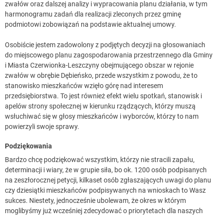
zwałów oraz dalszej analizy i wypracowania planu działania, w tym
harmonogramu zadań dla realizacji zleconych przez gminę
podmiotowi zobowiązań na podstawie aktualnej umowy.
Osobiście jestem zadowolony z podjętych decyzji na głosowaniach
do miejscowego planu zagospodarowania przestrzennego dla Gminy
i Miasta Czerwionka-Leszczyny obejmującego obszar w rejonie
zwałów w obrębie Dębieńsko, przede wszystkim z powodu, że to
stanowisko mieszkańców wzięło górę nad interesem
przedsiębiorstwa. To jest również efekt wielu spotkań, stanowisk i
apelów strony społecznej w kierunku rządzących, którzy muszą
wsłuchiwać się w głosy mieszkańców i wyborców, którzy to nam
powierzyli swoje sprawy.
Podziękowania
Bardzo chcę podziękować wszystkim, którzy nie stracili zapału,
determinacji i wiary, że w grupie siła, bo ok. 1200 osób podpisanych
na zeszłorocznej petycji, kilkaset osób zgłaszających uwagi do planu
czy dziesiątki mieszkańców podpisywanych na wnioskach to Wasz
sukces. Niestety, jednocześnie ubolewam, że okres w którym
moglibyśmy już wcześniej zdecydować o priorytetach dla naszych