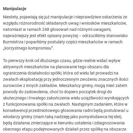
Manipulacje
Niestety, pojawiają się już manipulacje i nieprawdziwe oskarżenia ze
względu różnorodność składanych uwag i wniosków mieszkańców,
natomiast w ramach 248 głosowań nad różnymi uwagami,
najważniejszy jest efekt opisany powyżej – odrzuciliśmy stanowisko
Burmistrza i poparliśmy postulaty części mieszkańców w ramach
„korzystnego kompromisu”.
To pierwszy krok od dłuższego czasu, gdzie realnie widać wpływ
aktywnych mieszkańców na planowanie tego obszaru dla
ograniczenia działalności spółki, która od wielu lat prowadzi na
zwałach eksploatację przy jednoczesnym zwożeniu znacznych ilości
surowców z innych zakładów. Mieszkańcy gminy, mogą mieć zatem
powody do zadowolenia, choć to dopiero początek drogi do
skutecznego i trwałego zakończenia wielu uciążliwości wynikających
z funkcjonowania spółki na zwałach. Następnym zadaniem, które w
konsekwencji przedmiotowego głosowania radni będą postulować u
włodarzy gminy (mam taką nadzieję jako pomysłodawca tej idei),
będą działania zmierzające w kierunku ustalenia i zdiagnozowania
obecnego etapu podejmowanych działań przez spółkę na obszarze