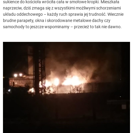
sukience do kościoła wróciła cała w smołowe kropki. Mieszkała
naprzeciw, dziś zmaga się z wszystkimi możliwymi schorzeniami
układu oddechowego – każdy ruch sprawia jej trudność. Wiecznie
brudne parapety, okna i skorodowane metalowe dachy czy
samochody to jeszcze wspominamy – przecież to tak nie dawno.