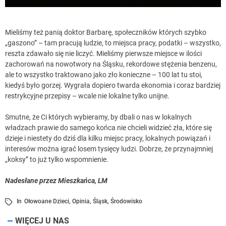
Mieliśmy też panią doktor Barbarę, społeczników których szybko
„gaszono” – tam pracują ludzie, to miejsca pracy, podatki – wszystko,
reszta zdawało się nie liczyć. Mieliśmy pierwsze miejsce w ilości
zachorowań na nowotwory na Śląsku, rekordowe stężenia benzenu,
ale to wszystko traktowano jako zło konieczne – 100 lat tu stoi,
kiedyś było gorzej. Wygrała dopiero twarda ekonomia i coraz bardziej
restrykcyjne przepisy – wcale nie lokalne tylko unijne.
Smutne, że Ci których wybieramy, by dbali o nas w lokalnych
władzach prawie do samego końca nie chcieli widzieć zła, które się
dzieje i niestety do dziś dla kilku miejsc pracy, lokalnych powiązań i
interesów można igrać losem tysięcy ludzi. Dobrze, że przynajmniej
„koksy” to już tylko wspomnienie.
Nadesłane przez Mieszkańca, LM
In
Ołowoane Dzieci
,
Opinia
,
Śląsk
,
Środowisko
WIĘCEJ U NAS