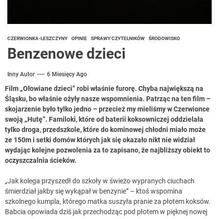
CZERWIONKA-LESZCZYNY
OPINIE
SPRAWY CZYTELNIKÓW
ŚRODOWISKO
Benzenowe dzieci
Inny Autor
6 Miesięcy Ago
Film „Ołowiane dzieci” robi właśnie furorę. Chyba największą na
Śląsku, bo właśnie ożyły nasze wspomnienia. Patrząc na ten film –
skojarzenie było tylko jedno – przecież my mieliśmy w Czerwionce
swoją „Hutę”. Familoki, które od baterii koksowniczej oddzielała
tylko droga, przedszkole, które do kominowej chłodni miało może
ze 150m i setki domów których jak się okazało nikt nie widział
wydając kolejne pozwolenia za to zapisano, że najbliższy obiekt to
oczyszczalnia ścieków.
„Jak kolega przyszedł do szkoły w świeżo wypranych ciuchach
śmierdział jakby się wykąpał w benzynie” – ktoś wspomina
szkolnego kumpla, którego matka suszyła pranie za płotem koksów.
Babcia opowiada dziś jak przechodząc pod płotem w pięknej nowej