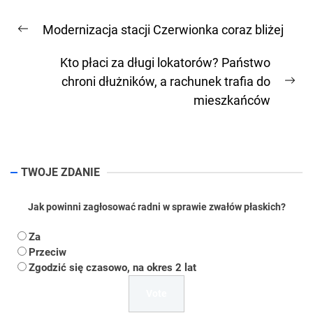
Nawigacja
Modernizacja stacji Czerwionka coraz bliżej
wpisu
Previous
post:
Kto płaci za długi lokatorów? Państwo
chroni dłużników, a rachunek trafia do
Ne
mieszkańców
pos
TWOJE ZDANIE
Jak powinni zagłosować radni w sprawie zwałów płaskich?
Za
Przeciw
Zgodzić się czasowo, na okres 2 lat