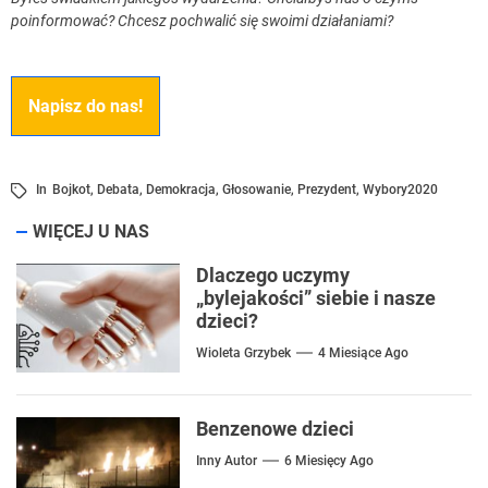
poinformować? Chcesz pochwalić się swoimi działaniami?
Napisz do nas!
In
Bojkot
,
Debata
,
Demokracja
,
Głosowanie
,
Prezydent
,
Wybory2020
WIĘCEJ U NAS
Dlaczego uczymy
„bylejakości” siebie i nasze
dzieci?
Wioleta Grzybek
4 Miesiące Ago
Benzenowe dzieci
Inny Autor
6 Miesięcy Ago