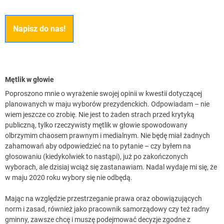
Napisz do nas!
Mętlik w głowie
Poproszono mnie o wyrażenie swojej opinii w kwestii dotyczącej
planowanych w maju wyborów prezydenckich. Odpowiadam – nie
wiem jeszcze co zrobię. Nie jest to żaden strach przed krytyką
publiczną, tylko rzeczywisty mętlik w głowie spowodowany
olbrzymim chaosem prawnym i medialnym. Nie będę miał żadnych
zahamowań aby odpowiedzieć na to pytanie – czy byłem na
głosowaniu (kiedykolwiek to nastąpi), już po zakończonych
wyborach, ale dzisiaj wciąż się zastanawiam. Nadal wydaje mi się, że
w maju 2020 roku wybory się nie odbędą.
Mając na względzie przestrzeganie prawa oraz obowiązujących
norm i zasad, również jako pracownik samorządowy czy też radny
gminny, zawsze chcę i muszę podejmować decyzje zgodne z