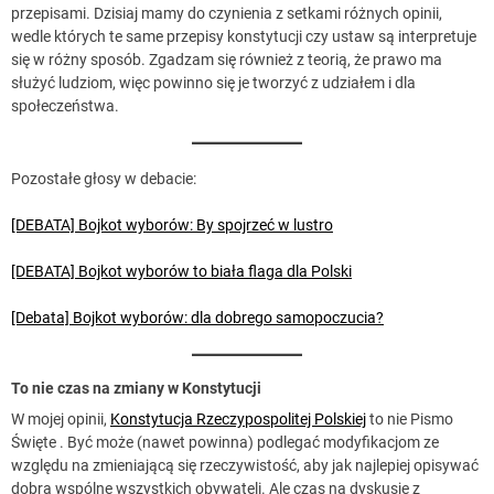
przepisami. Dzisiaj mamy do czynienia z setkami różnych opinii,
wedle których te same przepisy konstytucji czy ustaw są interpretuje
się w różny sposób. Zgadzam się również z teorią, że prawo ma
służyć ludziom, więc powinno się je tworzyć z udziałem i dla
społeczeństwa.
Pozostałe głosy w debacie:
[DEBATA] Bojkot wyborów: By spojrzeć w lustro
[DEBATA] Bojkot wyborów to biała flaga dla Polski
[Debata] Bojkot wyborów: dla dobrego samopoczucia?
To nie czas na zmiany w Konstytucji
W mojej opinii,
Konstytucja Rzeczypospolitej Polskiej
to nie Pismo
Święte . Być może (nawet powinna) podlegać modyfikacjom ze
względu na zmieniającą się rzeczywistość, aby jak najlepiej opisywać
dobra wspólne wszystkich obywateli. Ale czas na dyskusje z