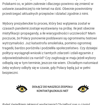
Polakami co, w jakim zakresie i dlaczego powinno się zmienić w
ustawie zasadniczej to nie temat na dziś. Obecnie powinniśmy
przestrzegać aktualnych przepisów i działać zgodnie z nimi.
Wybory prezydenckie to proces, który bez wątpienia został w
czasach pandemii zostaje wystawiany na próbę. Ile jest obecnie
mistyfikacji i propagandy, a ile wiarygodności i uczciwości? Mam
poczucie, że Polacy ponownie poddawani są ogromnemu testowi
wytrzymałości. Już katastrofa smoleńska, pomimo ogromnej
tragedii, bardzo poróżniła i podzieliła społeczeństwo. Czy dzisiejsi
politycy wyciągnęli wnioski z tamtych zdarzeń i zdali egzamin z
odpowiedzialności za naród? Czy zagłosuję w maju jeżeli wybory
odbędą się w tym terminie, jeszcze nie wiem. Chciałbym natomiast
żeby wybory odbyły się w czasie, gdy Polacy będą już w pełni
bezpieczni.
Byłeś świadkiem jakiegoś wydarzenia? Chciałbyś nas o czymś