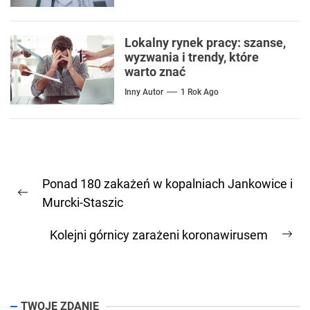
Lokalny rynek pracy: szanse,
wyzwania i trendy, które
warto znać
Inny Autor
1 Rok Ago
Nawigacja
Ponad 180 zakażeń w kopalniach Jankowice i
wpisu
Previous
Murcki-Staszic
post:
Kolejni górnicy zarażeni koronawirusem
Ne
pos
TWOJE ZDANIE