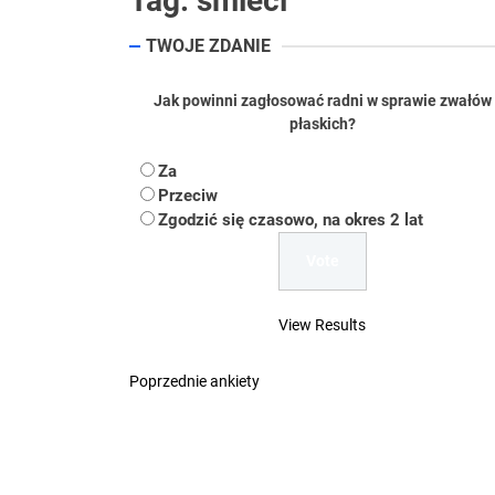
Tag:
śmieci
Koper – część 2.
TWOJE ZDANIE
Koper
Jak powinni zagłosować radni w sprawie zwałów
Uwaga Dębieńsko –
płaskich?
Ilu mieszkańców m
Za
Przeciw
Dość komentowania
Zgodzić się czasowo, na okres 2 lat
View Results
Poprzednie ankiety