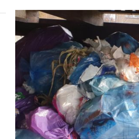
 woda nieprzydatna do spożycia!!!
a Rybnik?
 kolejnych afer w ochronie zdrowia — czas zacząć mówić o rozwiązan