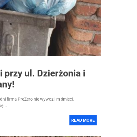
przy ul. Dzierżonia i
any!
godni firma PreZero nie wywozi im śmieci.
ę...
READ MORE