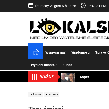
Skip
Thursday, August 6th, 2026
12:43:33 PM
to
the
content
Dość komentowania
Wspieraj nas!
Wiadomości
Sprawy C
Koper – część 2.
Wybierz miasto
O nas
Koper
WAŻNE
Uwaga Dębieńsko –
Ilu mieszkańców m
Home
śmieci
Dość komentowania