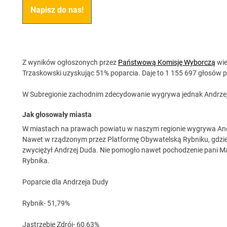
Napisz do nas!
Z wyników ogłoszonych przez
Państwową Komisję Wyborczą
wie
Trzaskowski uzyskując 51% poparcia. Daje to 1 155 697 głosów 
W Subregionie zachodnim zdecydowanie wygrywa jednak Andrzej
Jak głosowały miasta
W miastach na prawach powiatu w naszym regionie wygrywa And
Nawet w rządzonym przez Platformę Obywatelską Rybniku, gdzie
zwyciężył Andrzej Duda. Nie pomogło nawet pochodzenie pani Ma
Rybnika.
Poparcie dla Andrzeja Dudy
Rybnik- 51,79%
Jastrzębie Zdrój- 60,63%