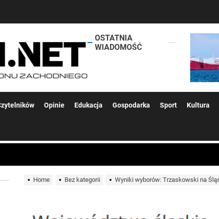
OSTATNIA
lokalsi.net
WIADOMOŚĆ
 kolejnych afer w ochronie zdrowia — czas zacząć mówić o rozwiązan
zytelników
Opinie
Edukacja
Gospodarka
Sport
Kultura
 woda nieprzydatna do spożycia!!!
a Rybnik?
Home
Bez kategorii
Wyniki wyborów: Trzaskowski na Śląs
 kolejnych afer w ochronie zdrowia — czas zacząć mówić o rozwiązan