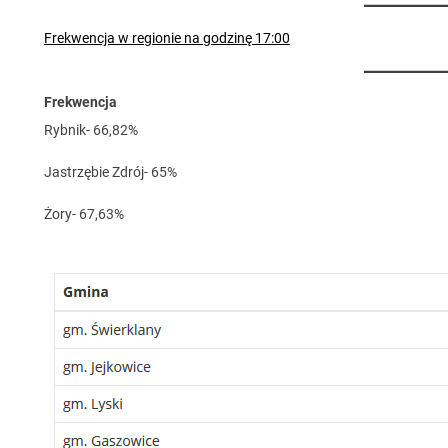
Frekwencja w regionie na godzinę 17:00
Frekwencja
Rybnik- 66,82%
Jastrzębie Zdrój- 65%
Żory- 67,63%