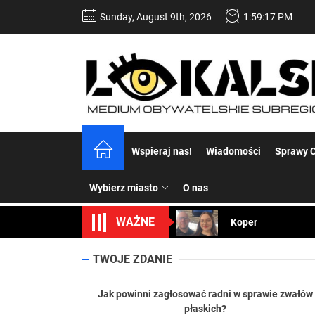
Skip
Sunday, August 9th, 2026
1:59:18 PM
to
the
content
Dość komentowania
Wspieraj nas!
Wiadomości
Sprawy C
Koper – część 2.
Wybierz miasto
O nas
Koper
WAŻNE
Uwaga Dębieńsko –
Ilu mieszkańców m
TWOJE ZDANIE
Dość komentowania
Jak powinni zagłosować radni w sprawie zwałów
płaskich?