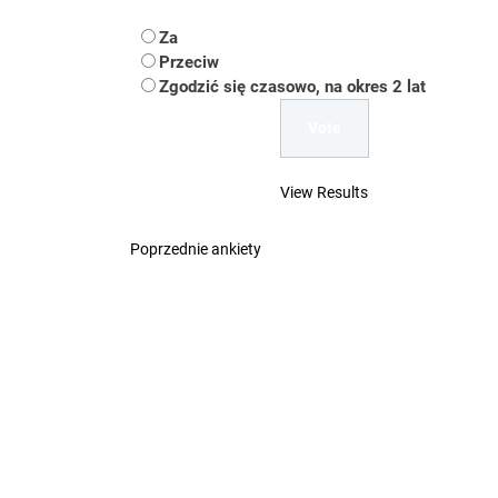
Koper – część 2.
Za
Koper
Przeciw
Zgodzić się czasowo, na okres 2 lat
Uwaga Dębieńsko –
Ilu mieszkańców m
View Results
Dość komentowania
Poprzednie ankiety