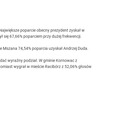
 Największe poparcie obecny prezydent zyskał w
ył się 67,66% poparciem przy dużej frekwencji.
ie Mszana 74,54% poparcia uzyskał Andrzej Duda.
widać wyraźny podział. W gminie Kornowac z
omiast wygrał w mieście Racibórz z 52,06% głosów