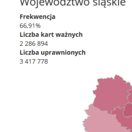
 woda nieprzydatna do spożycia!!!
a Rybnik?
 kolejnych afer w ochronie zdrowia — czas zacząć mówić o rozwiązan