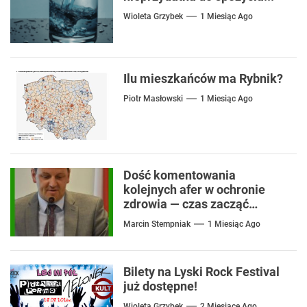
Wioleta Grzybek
1 Miesiąc Ago
Ilu mieszkańców ma Rybnik?
Piotr Masłowski
1 Miesiąc Ago
Dość komentowania
kolejnych afer w ochronie
zdrowia — czas zacząć
mówić o rozwiązaniach
Marcin Stempniak
1 Miesiąc Ago
Bilety na Lyski Rock Festival
już dostępne!
Wioleta Grzybek
2 Miesiące Ago