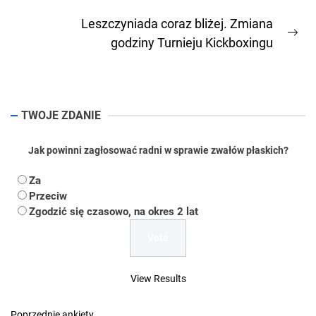
wpisu
post:
Leszczyniada coraz bliżej. Zmiana
Ne
godziny Turnieju Kickboxingu
pos
TWOJE ZDANIE
Jak powinni zagłosować radni w sprawie zwałów płaskich?
Za
Przeciw
Zgodzić się czasowo, na okres 2 lat
View Results
Poprzednie ankiety