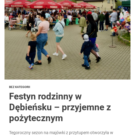
BEZ KATEGORII
￼Festyn rodzinny w
Dębieńsku – przyjemne z
pożytecznym
Tegoroczny sezon na majówki z przytupem otworzyła w