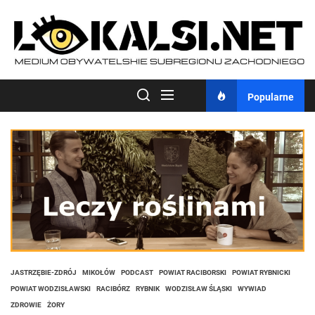
Skip
to
the
content
Popularne
JASTRZĘBIE-ZDRÓJ
MIKOŁÓW
PODCAST
POWIAT RACIBORSKI
POWIAT RYBNICKI
POWIAT WODZISŁAWSKI
RACIBÓRZ
RYBNIK
WODZISŁAW ŚLĄSKI
WYWIAD
ZDROWIE
ŻORY