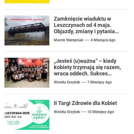
Zamknięcie wiaduktu w
Leszczynach od 4 maja.
Objazdy, zmiany i pytania
mieszkańców
Marcin Stempniak
4 Miesiące Ago
„Jesteś (u)ważna” – kiedy
kobiety trzymają się razem,
wraca oddech. Sukces
projektu w 2025 roku
Wioleta Grzybek
7 Miesięcy Ago
II Targi Zdrowie dla Kobiet
Wioleta Grzybek
10 Miesięcy Ago