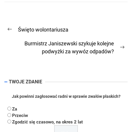
Nawigacja
Święto wolontariusza
wpisu
Previous
post:
Burmistrz Janiszewski szykuje kolejne
Ne
podwyżki za wywóz odpadów?
pos
TWOJE ZDANIE
Jak powinni zagłosować radni w sprawie zwałów płaskich?
Za
Przeciw
Zgodzić się czasowo, na okres 2 lat