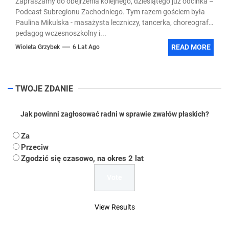
Zapraszamy do obejrzenia kolejnego, dziesiątego już odcinka –
Podcast Subregionu Zachodniego. Tym razem gościem była
Paulina Mikulska - masażysta leczniczy, tancerka, choreograf,
pedagog wczesnoszkolny i...
READ MORE
Wioleta Grzybek
6 Lat Ago
TWOJE ZDANIE
Jak powinni zagłosować radni w sprawie zwałów płaskich?
Za
Przeciw
Zgodzić się czasowo, na okres 2 lat
View Results