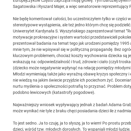
Europejczyków często zaprząta moją głowę. Tym bardziej byłem c
Sagatowska i Ryszard Majer, a więc senatorowie reprezentujący P
Nie będę komentował całości, bo uczestniczyłem tylko w części 
stereotypowe wystąpienia, ale też jedno którym chcę się podziel
Uniwersytet Kardynała S. Wyszyńskiego zaprezentował temat ”R
motywacje prokreacyjne i system wartości przedstawicieli pokolen
prezentował badania na temat tego jak urodzeni pomiędzy 1995 a
mnie tym, że nie wpisywał się w polityczną propagandę. Bez ogród
kluczowym problemem, chociaż koszty wychowania dziecka są je
wskazują na: odpowiedzialność i trud, zdrowie i ciało (czyli troska
(dziecko może negatywnie wpłynąć na relację pomiędzy młodymi r
Młodzi wymieniają także jako wyraźną obawę kryzys społeczny i ek
nie wiedzą na jakim świecie przyjdzie ich pociechom żyć. Docen
nurtu myślenia o społeczności potrafią to przyznać. Problem dotyc
podobno lewicowych (katastrofy pogodowe).
Najważniejszy wniosek wypływający jednak z badań Adama Grabo
może wynikać nie tyle z braku chęci posiadania dzieci ile z nadmi
To jest sedno. Ja to czuję, ja to słyszę, ja to wiem! Po prostu 
dzieci, wśród tzw. młodych dorosłych. To wspaniali młodzi ludzie,