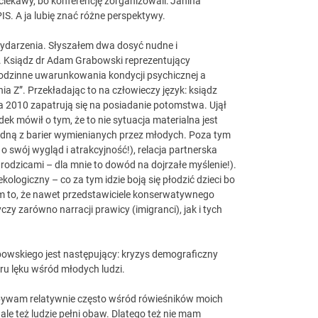
iekawy, bo konferencję zorganizowali: Janina
IS. A ja lubię znać różne perspektywy.
wydarzenia. Słyszałem dwa dosyć nudne i
ić. Ksiądz dr Adam Grabowski reprezentujący
odzinne uwarunkowania kondycji psychicznej a
ia Z”. Przekładając to na człowieczy język: ksiądz
 2010 zapatrują się na posiadanie potomstwa. Ujął
ek mówił o tym, że to nie sytuacja materialna jest
dną z barier wymienianych przez młodych. Poza tym
 o swój wygląd i atrakcyjność!), relacja partnerska
odzicami – dla mnie to dowód na dojrzałe myślenie!).
ologiczny – co za tym idzie boją się płodzić dzieci bo
iam to, że nawet przedstawiciele konserwatywnego
zy zarówno narracji prawicy (imigranci), jak i tych
wskiego jest następujący: kryzys demograficzny
aru lęku wśród młodych ludzi.
przebywam relatywnie często wśród rówieśników moich
 ale też ludzie pełni obaw. Dlatego też nie mam