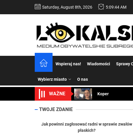
Skip
Saturday, August 8th, 2026
5:09:45 AM
to
the
content
Dość komentowania
Wspieraj nas!
Wiadomości
Sprawy C
Koper – część 2.
Wybierz miasto
O nas
Koper
WAŻNE
Uwaga Dębieńsko –
Ilu mieszkańców m
TWOJE ZDANIE
Dość komentowania
Jak powinni zagłosować radni w sprawie zwałów
płaskich?