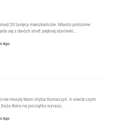
 ponad 20 tysięcy mieszkańców. Miasto położone
da się z dwóch stref: pięknej starówki...
ni Ago
ki nie muszę Wam chyba tłumaczyć. A wiecie czym
 Duża litera na początku wyrazu...
ni Ago