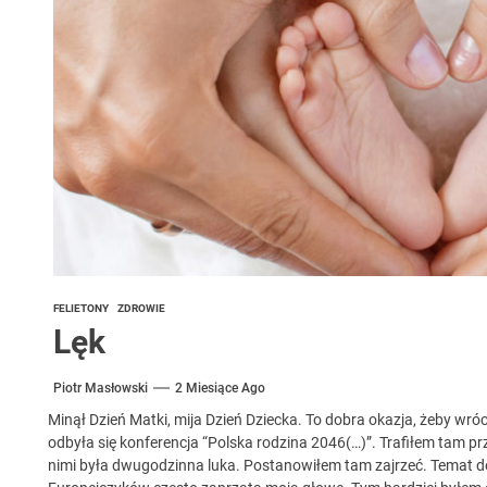
 woda nieprzydatna do spożycia!!!
a Rybnik?
 kolejnych afer w ochronie zdrowia — czas zacząć mówić o rozwiązan
FELIETONY
ZDROWIE
Lęk
Piotr Masłowski
2 Miesiące Ago
Minął Dzień Matki, mija Dzień Dziecka. To dobra okazja, żeby wró
odbyła się konferencja “Polska rodzina 2046(…)”. Trafiłem tam p
nimi była dwugodzinna luka. Postanowiłem tam zajrzeć. Temat dem