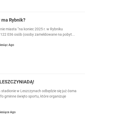
w ma Rybnik?
nie miasta “na koniec 2025 r. w Rybniku
122 036 osób (osoby zameldowane na pobyt...
iesiąc Ago
z LESZCZYNIADĄ!
a stadionie w Leszczynach odbędzie się już ósma
To gminne święto sportu, które organizuje
iesiące Ago