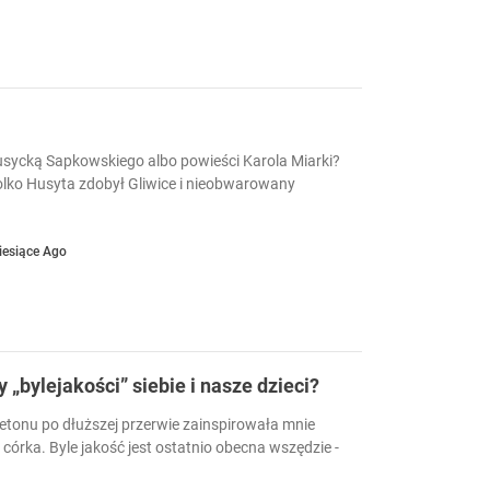
husycką Sapkowskiego albo powieści Karola Miarki?
Bolko Husyta zdobył Gliwice i nieobwarowany
iesiące Ago
„bylejakości” siebie i nasze dzieci?
ietonu po dłuższej przerwie zainspirowała mnie
órka. Byle jakość jest ostatnio obecna wszędzie -