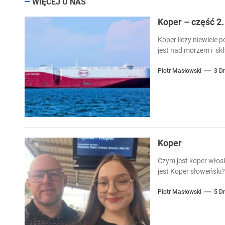
WIĘCEJ U NAS
Koper – część 2.
Koper liczy niewiele
jest nad morzem i skła
Piotr Masłowski
3 D
Koper
Czym jest koper włos
jest Koper słoweński?
Piotr Masłowski
5 D