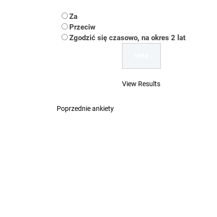
Koper – część 2.
Za
Koper
Przeciw
Zgodzić się czasowo, na okres 2 lat
Uwaga Dębieńsko –
Ilu mieszkańców m
View Results
Dość komentowania
Poprzednie ankiety