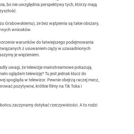
upia, bo nie uwzględnia perspektywy tych, którzy mają
rzyszłość.
dzu Grabowskiemu), że bez wątpienia są takie obszary,
 innych wniosków.
stworzenie warunków do łatwiejszego podejmowania
ń związanych z usuwaniem ciąży w uzasadnionych
aszymy je więzieniem.
 padły uwagi, że telewizje mainstreamowe pokazują
ało oglądam telewizję? Tu jest jednak klucz do
wej spogląda w telewizor. Pewnie obejrzą raczej mecz,
rować pozytywne, krótkie filmy na Tik Toka i
W końcu zaczynamy dotykać rzeczywistości. A to rodzi