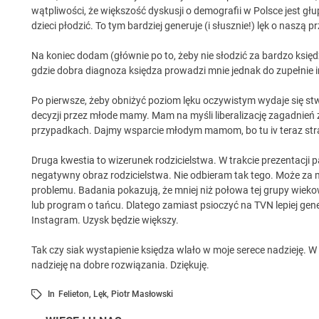
wątpliwości, że większość dyskusji o demografii w Polsce jest gł
dzieci płodzić. To tym bardziej generuje (i słusznie!) lęk o naszą p
Na koniec dodam (głównie po to, żeby nie słodzić za bardzo księ
gdzie dobra diagnoza księdza prowadzi mnie jednak do zupełnie
Po pierwsze, żeby obniżyć poziom lęku oczywistym wydaje się 
decyzji przez młode mamy. Mam na myśli liberalizację zagadnie
przypadkach. Dajmy wsparcie młodym mamom, bo tu iv teraz str
Druga kwestia to wizerunek rodzicielstwa. W trakcie prezentacji
negatywny obraz rodzicielstwa. Nie odbieram tak tego. Może za m
problemu. Badania pokazują, że mniej niż połowa tej grupy wieko
lub program o tańcu. Dlatego zamiast psioczyć na TVN lepiej gene
Instagram. Uzysk będzie większy.
Tak czy siak wystapienie księdza wlało w moje serece nadzieję. 
nadzieję na dobre rozwiązania. Dziękuję.
In
Felieton
,
Lęk
,
Piotr Masłowski