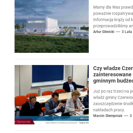
Mamy dla Was prawdzi
poważnie rozpatrywan
Informacja krąży od ki
przeprowadziliśmy an
Artur Gliwicki
3 Lata
Czy władze Czer
zainteresowane
gminnym budżec
Już po raz trzeci na 
władz gminy Czerwion
zaoszczędzenie środ
nakładach pracy.
Marcin Stempniak
3