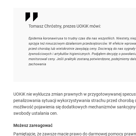
Tomasz Chróstny, prezes UOKiK mówi:
Epidemia koronawirusa to trudny czas dla nas wszystkich. Niestety, ni
sprzyja też nieuczciwym działaniom przedsiębiorców. W efekcie wprowadz
przed chorobą lub wielokrotnie zawyżają ceny. Docierają do nas sygnał
żywnościowych i artykułów higienicznych. Podjąłem decyzję o powołaniu
monitorował ceny. Jeśli praktyki zostaną potwierdzone, podejmiemy dal
zachowania
UOKiK nie wyklucza zmian prawnych w przygotowywanej specust
penalizowania sytuacji wykorzystywania strachu przed chorobą
możliwość pojawienia się dodatkowych mechanizmów sankcyjn
swobody ustalania cen.
Możesz zareagować
Pamiętajcie, że zawsze macie prawo do darmowej pomocy prawne