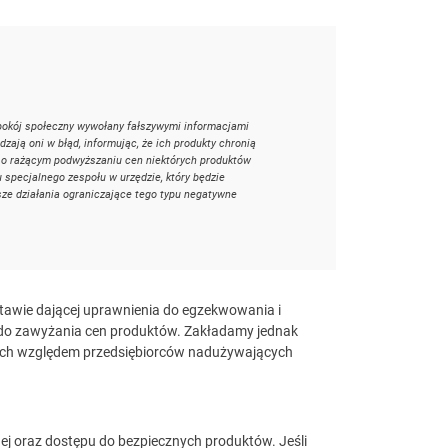
epokój społeczny wywołany fałszywymi informacjami
ają oni w błąd, informując, że ich produkty chronią
y o rażącym podwyższaniu cen niektórych produktów
 specjalnego zespołu w urzędzie, który będzie
sze działania ograniczające tego typu negatywne
awie dającej uprawnienia do egzekwowania i
 do zawyżania cen produktów. Zakładamy jednak
ych względem przedsiębiorców nadużywających
j oraz dostępu do bezpiecznych produktów. Jeśli