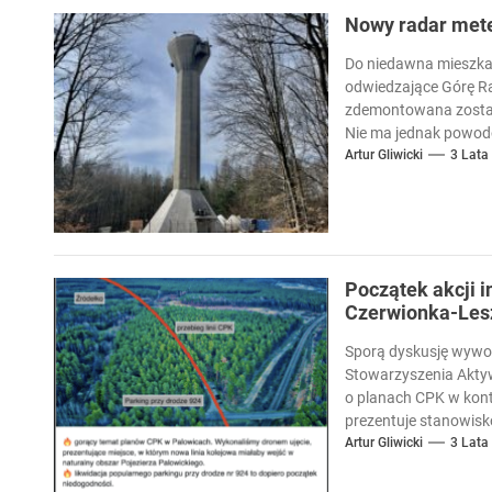
Nowy radar met
Do niedawna mieszka
odwiedzające Górę Ra
zdemontowana został
Nie ma jednak powodó
wspomagającej prog
Artur Gliwicki
3 Lata
Początek akcji 
Czerwionka-Les
Sporą dyskusję wywo
Stowarzyszenia Aktyw
o planach CPK w kont
prezentuje stanowisk
Artur Gliwicki
3 Lata