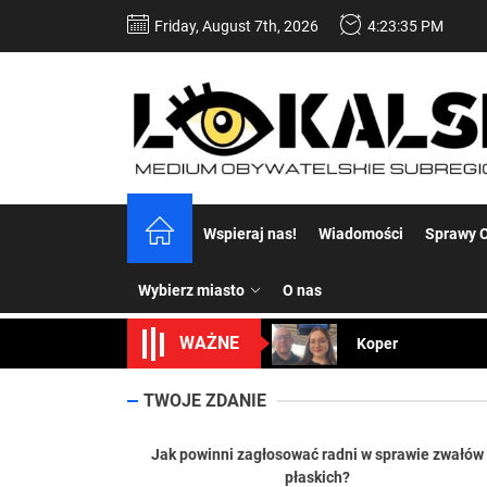
Skip
Friday, August 7th, 2026
4:23:36 PM
to
the
content
Dość komentowania
Wspieraj nas!
Wiadomości
Sprawy C
Koper – część 2.
Wybierz miasto
O nas
Koper
WAŻNE
Uwaga Dębieńsko –
TWOJE ZDANIE
Ilu mieszkańców m
Dość komentowania
Jak powinni zagłosować radni w sprawie zwałów
płaskich?