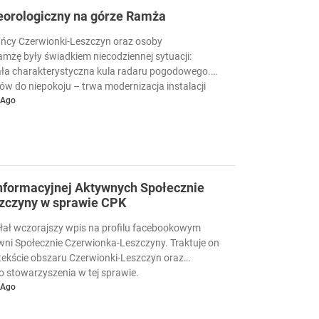
eorologiczny na górze Ramża
ńcy Czerwionki-Leszczyn oraz osoby
mżę były świadkiem niecodziennej sytuacji:
a charakterystyczna kula radaru pogodowego.
w do niepokoju – trwa modernizacja instalacji
nozowanie pogody.
 Ago
informacyjnej Aktywnych Społecznie
zczyny w sprawie CPK
łał wczorajszy wpis na profilu facebookowym
ni Społecznie Czerwionka-Leszczyny. Traktuje on
ekście obszaru Czerwionki-Leszczyn oraz
o stowarzyszenia w tej sprawie.
 Ago