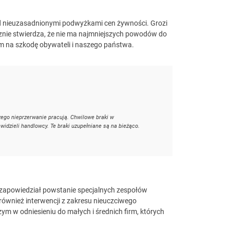
d nieuzasadnionymi podwyżkami cen żywności. Grozi
znie stwierdza, że nie ma najmniejszych powodów do
em na szkodę obywateli i naszego państwa.
ego nieprzerwanie pracują. Chwilowe braki w
idzieli handlowcy. Te braki uzupełniane są na bieżąco.
zapowiedział powstanie specjalnych zespołów
 również interwencji z zakresu nieuczciwego
m w odniesieniu do małych i średnich firm, których