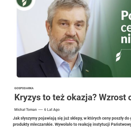
 woda nieprzydatna do spożycia!!!
a Rybnik?
 kolejnych afer w ochronie zdrowia — czas zacząć mówić o rozwiązan
GOSPODARKA
Kryzys to też okazja? Wzrost
Michał Toman
6 Lat Ago
Jak słyszymy pojawiają się już sklepy, w których ceny poszły do
produkty mleczarskie. Wywołało to reakcję instytucji Państwow