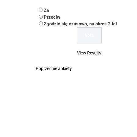
Koper – część 2.
Za
Przeciw
Koper
Zgodzić się czasowo, na okres 2 lat
Uwaga Dębieńsko –
Ilu mieszkańców m
View Results
Dość komentowania
Poprzednie ankiety