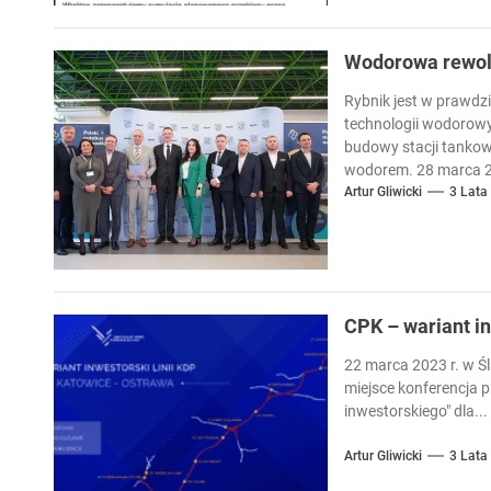
Wodorowa rewol
Rybnik jest w prawdzi
technologii wodorow
budowy stacji tanko
wodorem. 28 marca 20
umowa na zakup 20 a
Artur Gliwicki
3 Lata
CPK – wariant i
22 marca 2023 r. w 
miejsce konferencja p
inwestorskiego" dla...
Artur Gliwicki
3 Lata