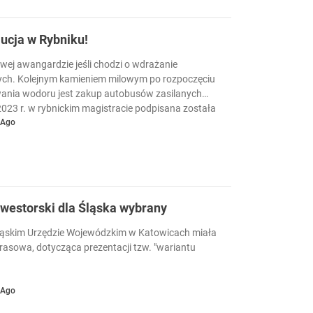
ucja w Rybniku!
wej awangardzie jeśli chodzi o wdrażanie
ych. Kolejnym kamieniem milowym po rozpoczęciu
wania wodoru jest zakup autobusów zasilanych
23 r. w rybnickim magistracie podpisana została
utobusów elektrycznych zasilanych wodorem.
 Ago
nwestorski dla Śląska wybrany
Śląskim Urzędzie Wojewódzkim w Katowicach miała
rasowa, dotycząca prezentacji tzw. "wariantu
 Ago