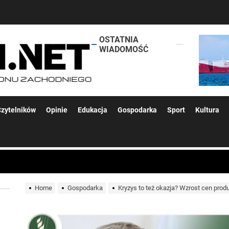
OSTATNIA
lokalsi.net
WIADOMOŚĆ
 kolejnych afer w ochronie zdrowia — czas zacząć mówić o rozwiązan
zytelników
Opinie
Edukacja
Gospodarka
Sport
Kultura
 woda nieprzydatna do spożycia!!!
Home
Gospodarka
Kryzys to też okazja? Wzrost cen pro
a Rybnik?
 kolejnych afer w ochronie zdrowia — czas zacząć mówić o rozwiązan