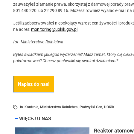
zauważyłeś złamanie prawa, skorzystaj z darmowej porady prawn
801 440 220 lub 22 290 89 16. Możesz również wysłać e-mail na
Jeśli zaobserwowałeś niepokojący wzrost cen żywności i produktó
na adres:
monitoring@uokik.gov.pl
fot. Ministerstwo Rolnictwa
Byłeś świadkiem jakiegoś wydarzenia? Masz temat, który cię cieka
poinformować? Chcesz pochwalić się swoimi działaniami?
Napisz do nas!
In
Kontrole
,
Ministerstwo Rolnictwa
,
Podwyżki Cen
,
UOKiK
WIĘCEJ U NAS
Reaktor atomow