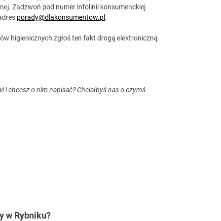
ej. Zadzwoń pod numer infolinii konsumenckiej
 adres
porady@dlakonsumentow.pl
.
w higienicznych zgłoś ten fakt drogą elektroniczną
wi i chcesz o nim napisać? Chciałbyś nas o czymś
y w Rybniku?