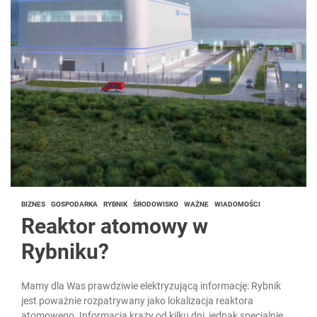
BIZNES
GOSPODARKA
RYBNIK
ŚRODOWISKO
WAŻNE
WIADOMOŚCI
Reaktor atomowy w
Rybniku?
Mamy dla Was prawdziwie elektryzującą informację: Rybnik
jest poważnie rozpatrywany jako lokalizacja reaktora
atomowego. Informacja krąży od kilku dni, jednak specjalnie