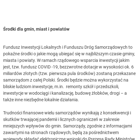
Środki dla gmin, miast i powiatów
Fundusz Inwestycji Lokalnych i Funduszu Dróg Samorządowych to
pokaźne środki o jakie mogą ubiegać się w najbliższym czasie gminy,
miasta i powiaty. W ramach rządowego wsparcia inwestycji jakim
jest, tzw. fundusz COVID -19, bezzwrotne dotacje w wysokości ok. 6
miliardów złotych (tzw. pierwsza pula środków) zostaną przekazane
samorządom z całej Polski. Środki będzie można wykorzystać na
bliskie ludziom inwestycje, m.in. remonty szkół i przedszkoli,
inwestycje w wodociągi i kanalizację, budowę żłobków, drogi – a
także inne niezbędne lokalnie działania.
Trudności finansowe wielu samorządów wynikają z konsekwencji i
skutków trwającej pandemii i licznych ograniczeń w zakresie
mniejszych wpływów do gmin. Samorządy, zgodnie z informacjami
zawartymi na stronach rządowych, będą za pośrednictwem
wojewody składać elektroniczne wnioski do Prezesa Rady Ministrów,