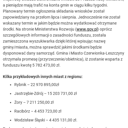
a pieniądze mają trafić na konta gmin w ciągu kilku tygodni.
Planowany termin ogłoszenia składania wniosków został
zapowiedziany na przełom lipca i sierpnia. Jednocześnie nie został
wskazany termin w jakim będzie można wydatkować otrzymane
środki. Na stronie Ministerstwa Rozwoju (
www.gov.pl
) oprócz
szczegółowych informacji o zasadności funduszu, została
zamieszczona wyszukiwarka dzięki której wpisując nazwę
gminy/miasta, można sprawdzić jakimi środkami będzie
dysponować dany samorząd. Gmina i Miasto Czerwionka-Leszczyny
otrzymała promesę (przyrzeczenie/obietnica), iż zostanie wsparta z
funduszu kwotę 5 782 473,00 zł.
Kilka przykładowych innych miast z regionu:
Rybnik – 22 970 895,00zł
Jastrzębie-Zdrój – 15 203 731,00 zł
Żory – 7 211 250,00 zł
Racibórz – 4 453 723,00 zł
Wodzisław Śląski – 4 435 131,00 zł.