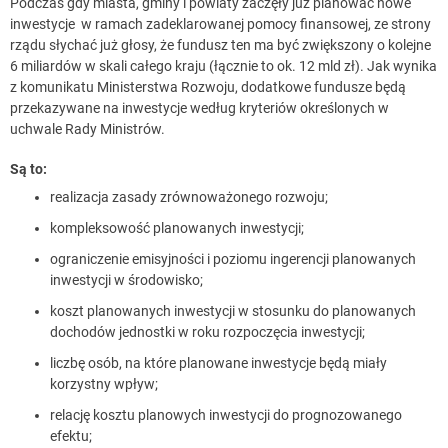
Podczas gdy miasta, gminy i powiaty zaczęły już planować nowe
inwestycje w ramach zadeklarowanej pomocy finansowej, ze strony
rządu słychać już głosy, że fundusz ten ma być zwiększony o kolejne
6 miliardów w skali całego kraju (łącznie to ok. 12 mld zł). Jak wynika
z komunikatu Ministerstwa Rozwoju, dodatkowe fundusze będą
przekazywane na inwestycje według kryteriów określonych w
uchwale Rady Ministrów.
Są to:
realizacja zasady zrównoważonego rozwoju;
kompleksowość planowanych inwestycji;
ograniczenie emisyjności i poziomu ingerencji planowanych
inwestycji w środowisko;
koszt planowanych inwestycji w stosunku do planowanych
dochodów jednostki w roku rozpoczęcia inwestycji;
liczbę osób, na które planowane inwestycje będą miały
korzystny wpływ;
relację kosztu planowych inwestycji do prognozowanego
efektu;