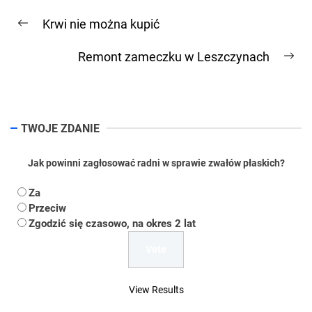
Nawigacja
Krwi nie można kupić
wpisu
Previous
post:
Remont zameczku w Leszczynach
Ne
pos
TWOJE ZDANIE
Jak powinni zagłosować radni w sprawie zwałów płaskich?
Za
Przeciw
Zgodzić się czasowo, na okres 2 lat
View Results