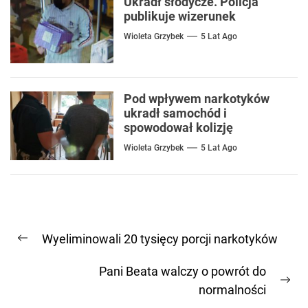
Ukradł słodycze. Policja
publikuje wizerunek
Wioleta Grzybek
5 Lat Ago
Pod wpływem narkotyków
ukradł samochód i
spowodował kolizję
Wioleta Grzybek
5 Lat Ago
Nawigacja
Wyeliminowali 20 tysięcy porcji narkotyków
wpisu
Previous
post:
Pani Beata walczy o powrót do
Ne
normalności
pos