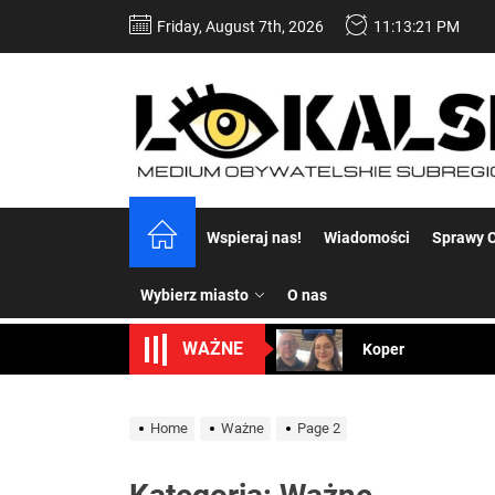
Skip
Friday, August 7th, 2026
11:13:23 PM
to
the
content
Dość komentowania
Wspieraj nas!
Wiadomości
Sprawy C
Koper – część 2.
Wybierz miasto
O nas
Koper
WAŻNE
Uwaga Dębieńsko –
Ilu mieszkańców m
Home
Ważne
Page 2
Dość komentowania