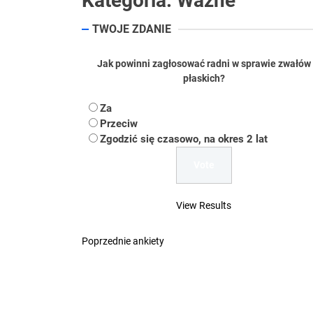
Kategoria:
Ważne
Koper – część 2.
TWOJE ZDANIE
Koper
Jak powinni zagłosować radni w sprawie zwałów
Uwaga Dębieńsko –
płaskich?
Ilu mieszkańców m
Za
Przeciw
Dość komentowania
Zgodzić się czasowo, na okres 2 lat
View Results
Poprzednie ankiety