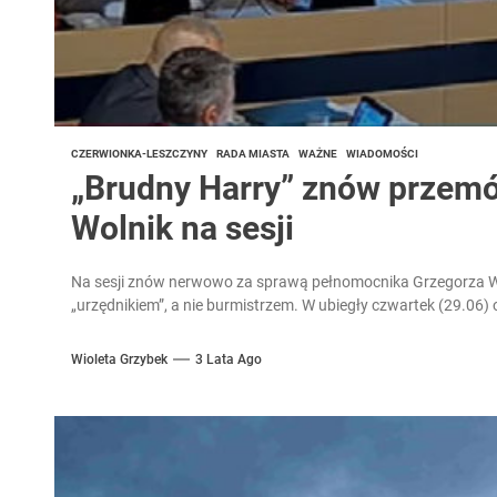
CZERWIONKA-LESZCZYNY
RADA MIASTA
WAŻNE
WIADOMOŚCI
„Brudny Harry” znów przemów
Wolnik na sesji
Na sesji znów nerwowo za sprawą pełnomocnika Grzegorza Wo
„urzędnikiem”, a nie burmistrzem. W ubiegły czwartek (29.06) o
Wioleta Grzybek
3 Lata Ago