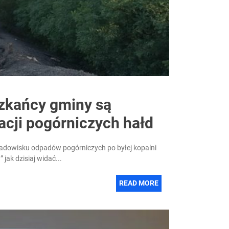
szkańcy gminy są
acji pogórniczych hałd
kładowisku odpadów pogórniczych po byłej kopalni
jak dzisiaj widać...
READ MORE