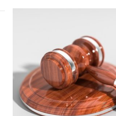
 woda nieprzydatna do spożycia!!!
a Rybnik?
 kolejnych afer w ochronie zdrowia — czas zacząć mówić o rozwiązan