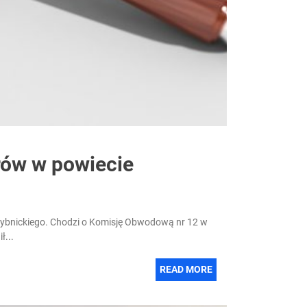
rów w powiecie
rybnickiego. Chodzi o Komisję Obwodową nr 12 w
ł...
READ MORE