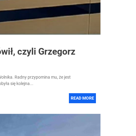
ił, czyli Grzegorz
lnika. Radny przypomina mu, że jest
była się kolejna...
READ MORE