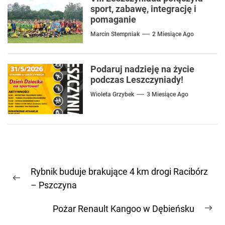
sport, zabawę, integrację i
pomaganie
Marcin Stempniak
2 Miesiące Ago
Podaruj nadzieję na życie
podczas Leszczyniady!
Wioleta Grzybek
3 Miesiące Ago
Nawigacja
Rybnik buduje brakujące 4 km drogi Racibórz
wpisu
Previous
– Pszczyna
post:
Pożar Renault Kangoo w Dębieńsku
Ne