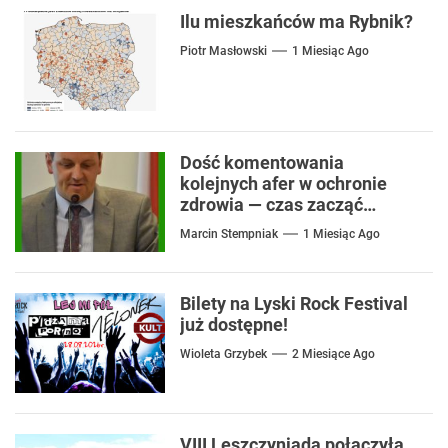
Ilu mieszkańców ma Rybnik?
Piotr Masłowski
1 Miesiąc Ago
Dość komentowania
kolejnych afer w ochronie
zdrowia — czas zacząć
mówić o rozwiązaniach
Marcin Stempniak
1 Miesiąc Ago
Bilety na Lyski Rock Festival
już dostępne!
Wioleta Grzybek
2 Miesiące Ago
VIII Leszczyniada połączyła