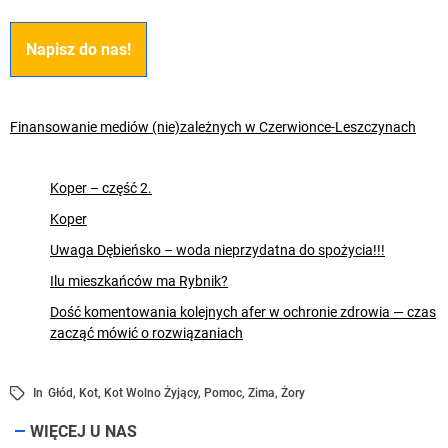
Napisz do nas!
Finansowanie mediów (nie)zależnych w Czerwionce-Leszczynach
Koper – część 2.
Koper
Uwaga Dębieńsko – woda nieprzydatna do spożycia!!!
Ilu mieszkańców ma Rybnik?
Dość komentowania kolejnych afer w ochronie zdrowia — czas
zacząć mówić o rozwiązaniach
In
Głód
,
Kot
,
Kot Wolno Żyjący
,
Pomoc
,
Zima
,
Żory
WIĘCEJ U NAS