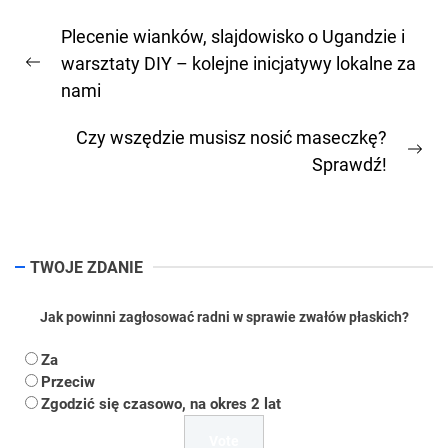
Nawigacja
Plecenie wianków, slajdowisko o Ugandzie i
wpisu
warsztaty DIY – kolejne inicjatywy lokalne za
Previous
nami
post:
Czy wszędzie musisz nosić maseczkę?
Ne
Sprawdź!
pos
TWOJE ZDANIE
Jak powinni zagłosować radni w sprawie zwałów płaskich?
Za
Przeciw
Zgodzić się czasowo, na okres 2 lat