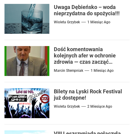
Uwaga Dębieńsko – woda
nieprzydatna do spożycia!!!
Wioleta Grzybek
1 Miesiąc Ago
Dość komentowania
kolejnych afer w ochronie
zdrowia — czas zacząć
mówić o rozwiązaniach
Marcin Stempniak
1 Miesiąc Ago
Bilety na Lyski Rock Festival
już dostępne!
Wioleta Grzybek
2 Miesiące Ago
VIII Leszczyniada połączyła