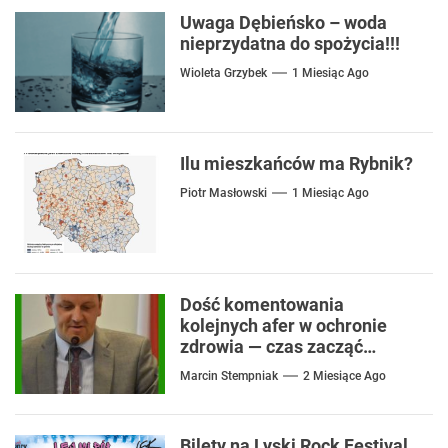
Uwaga Dębieńsko – woda
nieprzydatna do spożycia!!!
Wioleta Grzybek
1 Miesiąc Ago
Ilu mieszkańców ma Rybnik?
Piotr Masłowski
1 Miesiąc Ago
Dość komentowania
kolejnych afer w ochronie
zdrowia — czas zacząć
mówić o rozwiązaniach
Marcin Stempniak
2 Miesiące Ago
Bilety na Lyski Rock Festival