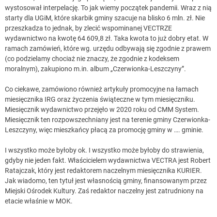
wystosował interpelację. To jak wiemy początek pandemii. Wraz z nią
starty dla UGiM, które skarbik gminy szacuje na blisko 6 mln. zł. Nie
przeszkadza to jednak, by zlecić wspominanej VECTRZE
wydawnictwo na kwotę 64 609,8 zł. Taka kwota to już dobry etat. W
ramach zamówień, które wg. urzędu odbywają się zgodnie z prawem
(co podzielamy chociaż nie znaczy, że zgodnie z kodeksem
moralnym), zakupiono m.in. album „Czerwionka-Leszczyny”.
Co ciekawe, zamówiono również artykuły promocyjne na łamach
miesięcznika IRG oraz życzenia świąteczne w tym miesięczniku.
Miesięcznik wydawnictwo przejęło w 2020 roku od CMM System.
Miesięcznik ten rozpowszechniany jest na terenie gminy Czerwionka-
Leszczyny, więc mieszkańcy płacą za promocję gminy w …. gminie.
I wszystko może byłoby ok. I wszystko może byłoby do strawienia,
gdyby nie jeden fakt. Właścicielem wydawnictwa VECTRA jest Robert
Ratajczak, który jest redaktorem naczelnym miesięcznika KURIER.
Jak wiadomo, ten tytuł jest własnością gminy, finansowanym przez
Miejski Ośrodek Kultury. Zaś redaktor naczelny jest zatrudniony na
etacie właśnie w MOK.