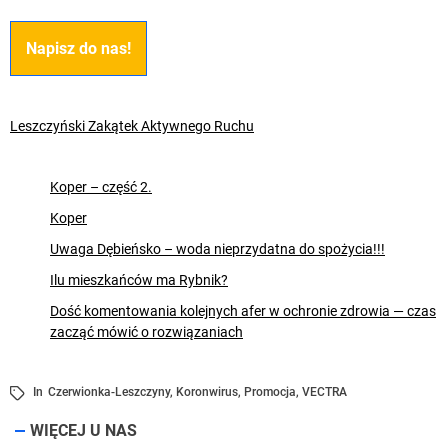
Napisz do nas!
Leszczyński Zakątek Aktywnego Ruchu
Koper – część 2.
Koper
Uwaga Dębieńsko – woda nieprzydatna do spożycia!!!
Ilu mieszkańców ma Rybnik?
Dość komentowania kolejnych afer w ochronie zdrowia — czas
zacząć mówić o rozwiązaniach
In
Czerwionka-Leszczyny
,
Koronwirus
,
Promocja
,
VECTRA
WIĘCEJ U NAS