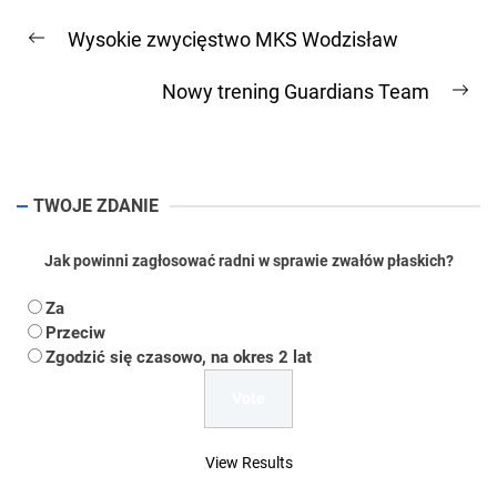
Nawigacja
Wysokie zwycięstwo MKS Wodzisław
wpisu
Previous
post:
Nowy trening Guardians Team
Ne
pos
TWOJE ZDANIE
Jak powinni zagłosować radni w sprawie zwałów płaskich?
Za
Przeciw
Zgodzić się czasowo, na okres 2 lat
View Results