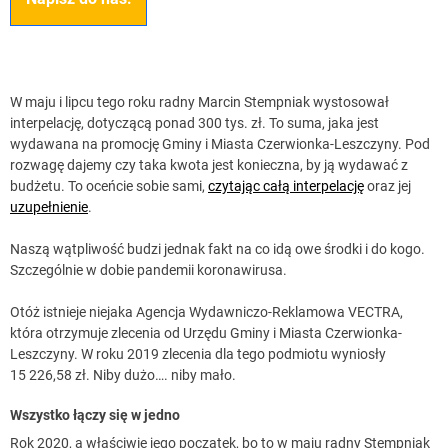
W maju i lipcu tego roku radny Marcin Stempniak wystosował
interpelację, dotyczącą ponad 300 tys. zł. To suma, jaka jest
wydawana na promocję Gminy i Miasta Czerwionka-Leszczyny. Pod
rozwagę dajemy czy taka kwota jest konieczna, by ją wydawać z
budżetu. To oceńcie sobie sami,
czytając całą interpelację
oraz jej
uzupełnienie
.
Naszą wątpliwość budzi jednak fakt na co idą owe środki i do kogo.
Szczególnie w dobie pandemii koronawirusa.
Otóż istnieje niejaka Agencja Wydawniczo-Reklamowa VECTRA,
która otrzymuje zlecenia od Urzędu Gminy i Miasta Czerwionka-
Leszczyny. W roku 2019 zlecenia dla tego podmiotu wyniosły
15 226,58 zł. Niby dużo…. niby mało.
Wszystko łączy się w jedno
Rok 2020, a właściwie jego początek, bo to w maju radny Stempniak