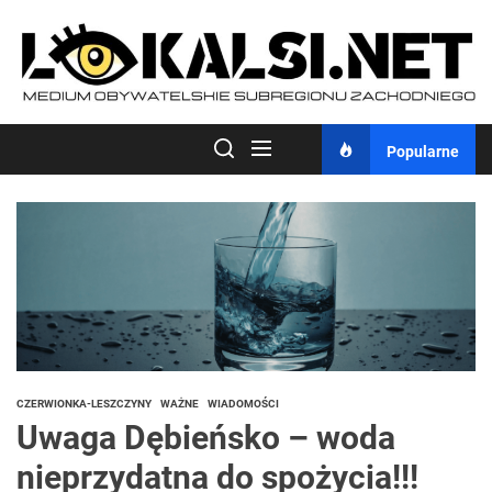
Skip
to
the
content
Popularne
CZERWIONKA-LESZCZYNY
WAŻNE
WIADOMOŚCI
Uwaga Dębieńsko – woda
nieprzydatna do spożycia!!!