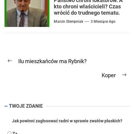
Państwo chroni lokatorów. A
kto chroni właścicieli? Czas
wrócić do trudnego tematu.
Marcin Stempniak
3 Miesiące Ago
Nawigacja
Ilu mieszkańców ma Rybnik?
wpisu
Previous
post:
Koper
Ne
pos
TWOJE ZDANIE
Jak powinni zagłosować radni w sprawie zwałów płaskich?
Za