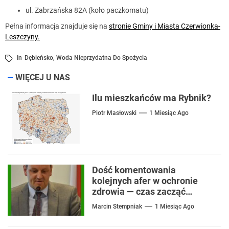
ul. Zabrzańska 82A (koło paczkomatu)
Pełna informacja znajduje się na
stronie Gminy i Miasta Czerwionka-
Leszczyny.
In
Dębieńsko
,
Woda Nieprzydatna Do Spożycia
WIĘCEJ U NAS
Ilu mieszkańców ma Rybnik?
Piotr Masłowski
1 Miesiąc Ago
Dość komentowania
kolejnych afer w ochronie
zdrowia — czas zacząć
mówić o rozwiązaniach
Marcin Stempniak
1 Miesiąc Ago