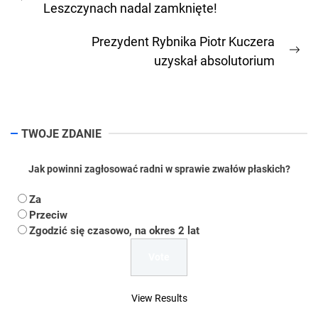
Previous
Leszczynach nadal zamknięte!
post:
Prezydent Rybnika Piotr Kuczera
Ne
uzyskał absolutorium
pos
TWOJE ZDANIE
Jak powinni zagłosować radni w sprawie zwałów płaskich?
Za
Przeciw
Zgodzić się czasowo, na okres 2 lat
View Results