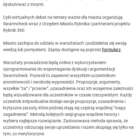
dyskutować z innymi.
Cykl wirtualnych debat na tematy ważne dla miasta organizują
Swarmcheck wraz z Urzędem Miasta Rybnika i partnerami projektu
Rybnik 360.
Miasto zachęca do udziału w warsztatach i podzielenia się swoją
wiedzą lub pomysłami. Zapisy dostępne są poprzez
formularz
.
Warsztaty prowadzone będą online z wykorzystaniem
oprogramowania do wspomagania dyskusji i argumentacji
Swarmcheck. Pozwoli to zapewnić wszystkim uczestnikom
anonimowość i swobodę wypowiedzi. Propozycje, argumenty,
wszelkie “za” i “przeciw”, uzasadnienia oraz ich wzajemne zależności
będą wizualizowane dla uczestników w czasie rzeczywistym. Każdy
uczestnik indywidualnie dodaje swoje propozycje, uzasadnienia i
krytyczne zarzuty, które później stają się częścią wspólnej “mapy
zagadnienia”. Metodą kolejnych sesji grupa wspólnie tworzy i
wybiera najlepsze rozwiązanie. Zastosowana metoda sprawia, że
uczestnicy odrzucają swoje uprzedzenia i razem skupiają się tylko na
tym, co merytoryczne.