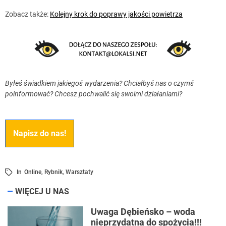
Zobacz także:
Kolejny krok do poprawy jakości powietrza
Byłeś świadkiem jakiegoś wydarzenia? Chciałbyś nas o czymś
poinformować? Chcesz pochwalić się swoimi działaniami?
Napisz do nas!
In
Online
,
Rybnik
,
Warsztaty
WIĘCEJ U NAS
Uwaga Dębieńsko – woda
nieprzydatna do spożycia!!!