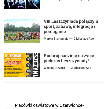
VIII Leszczyniada połączyła
sport, zabawę, integrację i
pomaganie
Marcin Stempniak
2 Miesiące Ago
Podaruj nadzieję na życie
podczas Leszczyniady!
Wioleta Grzybek
3 Miesiące Ago
Nawigacja
Placówki oświatowe w Czerwionce-
wpisu