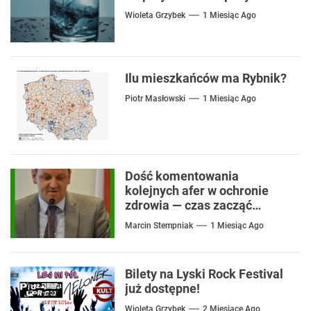
Wioleta Grzybek
1 Miesiąc Ago
Ilu mieszkańców ma Rybnik?
Piotr Masłowski
1 Miesiąc Ago
Dość komentowania
kolejnych afer w ochronie
zdrowia — czas zacząć
mówić o rozwiązaniach
Marcin Stempniak
1 Miesiąc Ago
Bilety na Lyski Rock Festival
już dostępne!
Wioleta Grzybek
2 Miesiące Ago