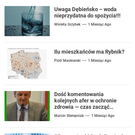
Uwaga Dębieńsko – woda
nieprzydatna do spożycia!!!
Wioleta Grzybek
1 Miesiąc Ago
Ilu mieszkańców ma Rybnik?
Piotr Masłowski
1 Miesiąc Ago
Dość komentowania
kolejnych afer w ochronie
zdrowia — czas zacząć
mówić o rozwiązaniach
Marcin Stempniak
1 Miesiąc Ago