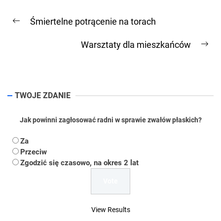
Nawigacja
Śmiertelne potrącenie na torach
wpisu
Previous
post:
Warsztaty dla mieszkańców
Ne
pos
TWOJE ZDANIE
Jak powinni zagłosować radni w sprawie zwałów płaskich?
Za
Przeciw
Zgodzić się czasowo, na okres 2 lat
View Results