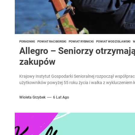
PORADNIKI
POWIAT RACIBORSKI
POWIAT RYBNICKI
POWIAT WODZISŁAWSKI
W
Allegro – Seniorzy otrzyma
zakupów
Krajowy Instytut Gospodarki Senioralnej rozpoczął współpracę
użytkowników powyżej 55 roku życia i walka z wykluczeniem 
Wioleta Grzybek
6 Lat Ago