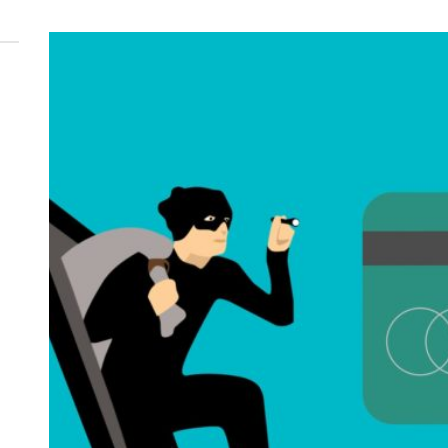
 woda nieprzydatna do spożycia!!!
a Rybnik?
 kolejnych afer w ochronie zdrowia — czas zacząć mówić o rozwiązan