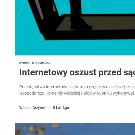
RYBNIK
WIADOMOŚCI
Internetowy oszust przed s
Przestępstwa internetowe są bardzo częste w dzisiejszej rzec
Gospodarczą Komendy Miejskiej Policji w Rybniku wykonywał 
Wioleta Grzybek
5 Lat Ago