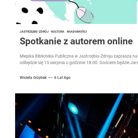
JASTRZĘBIE-ZDRÓJ
KULTURA
WIADOMOŚCI
Spotkanie z autorem online
Miejska Biblioteka Publiczna w Jastrzębiu-Zdroju zaprasza na
odbędzie się 13 sierpnia o godzinie 18.00. Gościem będzie Ja
Wioleta Grzybek
6 Lat Ago