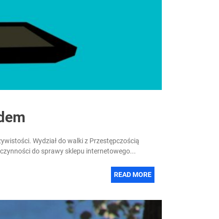
ądem
zywistości. Wydział do walki z Przestępczością
czynności do sprawy sklepu internetowego...
READ MORE