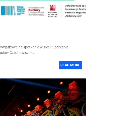
 wyjątkowe na spotkanie w sieci. Spotkanie
rosław Czechowicz –...
READ MORE