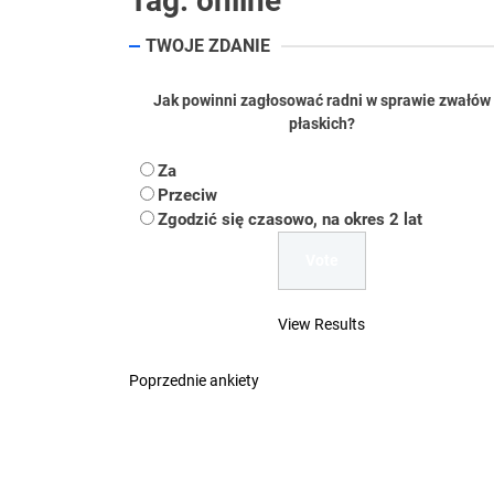
Tag:
online
Koper – część 2.
TWOJE ZDANIE
Koper
Jak powinni zagłosować radni w sprawie zwałów
Uwaga Dębieńsko –
płaskich?
Ilu mieszkańców m
Za
Przeciw
Dość komentowania
Zgodzić się czasowo, na okres 2 lat
View Results
Poprzednie ankiety