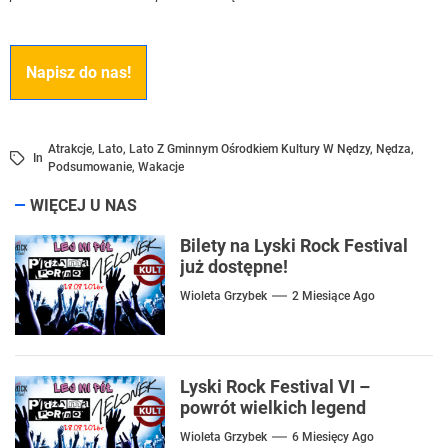
Napisz do nas!
Atrakcje
,
Lato
,
Lato Z Gminnym Ośrodkiem Kultury W Nędzy
,
Nędza
,
In
Podsumowanie
,
Wakacje
WIĘCEJ U NAS
Bilety na Lyski Rock Festival
już dostępne!
Wioleta Grzybek
2 Miesiące Ago
Lyski Rock Festival VI –
powrót wielkich legend
Wioleta Grzybek
6 Miesięcy Ago