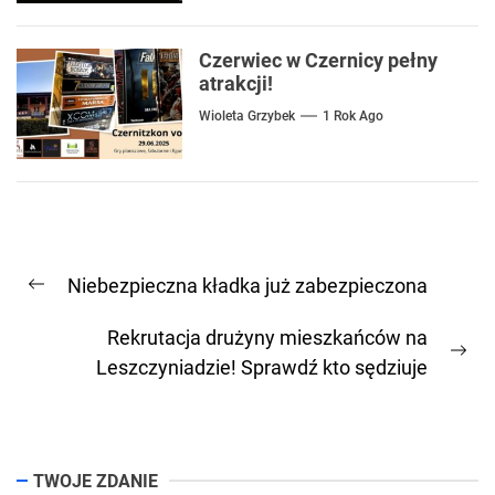
Czerwiec w Czernicy pełny
atrakcji!
Wioleta Grzybek
1 Rok Ago
Nawigacja
Niebezpieczna kładka już zabezpieczona
wpisu
Previous
post:
Rekrutacja drużyny mieszkańców na
Ne
Leszczyniadzie! Sprawdź kto sędziuje
pos
TWOJE ZDANIE