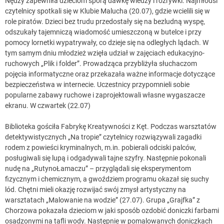
Nędzy zapewniła dzieciom sporą dawkę wiedzy i rozrywki. Najmłodsi
czytelnicy spotkali się w Klubie Malucha (20.07), gdzie wcielili się w
role piratów. Dzieci bez trudu przedostały się na bezludną wyspę,
odszukały tajemniczą wiadomość umieszczoną w butelce i przy
pomocy lornetki wypatrywały, co dzieje się na odległych lądach. W
tym samym dniu młodzież wzięła udział w zajęciach edukacyjno-
ruchowych „Plik i folder”. Prowadząca przybliżyła słuchaczom
pojęcia informatyczne oraz przekazała ważne informacje dotyczące
bezpieczeństwa w internecie. Uczestnicy przypomnieli sobie
popularne zabawy ruchowe i zaprojektowali własne wygaszacze
ekranu. W czwartek (22.07)
Biblioteka gościła Fabrykę Kreatywności z Kęt. Podczas warsztatów
detektywistycznych „Na tropie” czytelnicy rozwiązywali zagadki
rodem z powieści kryminalnych, m.in. pobierali odciski palców,
posługiwali się lupą i odgadywali tajne szyfry. Następnie pokonali
nudę na „RutynoŁamaczu” – przyglądali się eksperymentom
fizycznym i chemicznym, a gwoździem programu okazał się suchy
lód. Chętni mieli okazję rozwijać swój zmysł artystyczny na
warsztatach „Malowanie na wodzie” (27.07). Grupa „Grajfka” z
Chorzowa pokazała dzieciom w jaki sposób ozdobić doniczki farbami
osadzonymi na tafli wody. Następnie w pomalowanych doniczkach