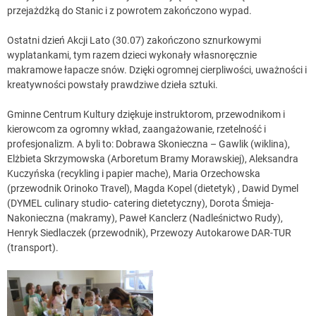
przejażdżką do Stanic i z powrotem zakończono wypad.
Ostatni dzień Akcji Lato (30.07) zakończono sznurkowymi
wyplatankami, tym razem dzieci wykonały własnoręcznie
makramowe łapacze snów. Dzięki ogromnej cierpliwości, uważności i
kreatywności powstały prawdziwe dzieła sztuki.
Gminne Centrum Kultury dziękuje instruktorom, przewodnikom i
kierowcom za ogromny wkład, zaangażowanie, rzetelność i
profesjonalizm. A byli to: Dobrawa Skonieczna – Gawlik (wiklina),
Elżbieta Skrzymowska (Arboretum Bramy Morawskiej), Aleksandra
Kuczyńska (recykling i papier mache), Maria Orzechowska
(przewodnik Orinoko Travel), Magda Kopel (dietetyk) , Dawid Dymel
(DYMEL culinary studio- catering dietetyczny), Dorota Śmieja-
Nakonieczna (makramy), Paweł Kanclerz (Nadleśnictwo Rudy),
Henryk Siedlaczek (przewodnik), Przewozy Autokarowe DAR-TUR
(transport).