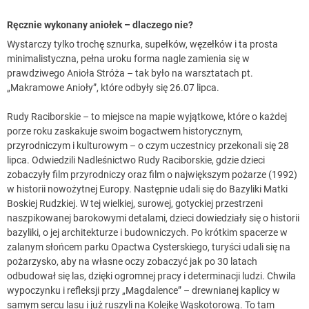
Ręcznie wykonany aniołek – dlaczego nie?
Wystarczy tylko trochę sznurka, supełków, węzełków i ta prosta
minimalistyczna, pełna uroku forma nagle zamienia się w
prawdziwego Anioła Stróża – tak było na warsztatach pt.
„Makramowe Anioły”, które odbyły się 26.07 lipca.
Rudy Raciborskie – to miejsce na mapie wyjątkowe, które o każdej
porze roku zaskakuje swoim bogactwem historycznym,
przyrodniczym i kulturowym – o czym uczestnicy przekonali się 28
lipca. Odwiedzili Nadleśnictwo Rudy Raciborskie, gdzie dzieci
zobaczyły film przyrodniczy oraz film o największym pożarze (1992)
w historii nowożytnej Europy. Następnie udali się do Bazyliki Matki
Boskiej Rudzkiej. W tej wielkiej, surowej, gotyckiej przestrzeni
naszpikowanej barokowymi detalami, dzieci dowiedziały się o historii
bazyliki, o jej architekturze i budowniczych. Po krótkim spacerze w
zalanym słońcem parku Opactwa Cysterskiego, turyści udali się na
pożarzysko, aby na własne oczy zobaczyć jak po 30 latach
odbudował się las, dzięki ogromnej pracy i determinacji ludzi. Chwila
wypoczynku i refleksji przy „Magdalence” – drewnianej kaplicy w
samym sercu lasu i już ruszyli na Kolejkę Wąskotorową. To tam