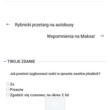
Nawigacja
Rybnicki przetarg na autobusy
wpisu
Previous
post:
Wspomnienia na Maksa!
Ne
pos
TWOJE ZDANIE
Jak powinni zagłosować radni w sprawie zwałów płaskich?
Za
Przeciw
Zgodzić się czasowo, na okres 2 lat