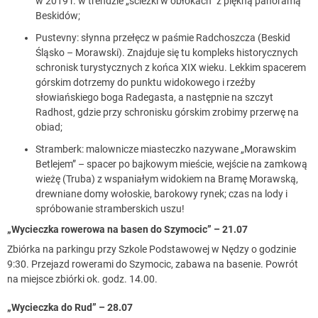
w 2019 r. w trendzie „ścieżki w obłokach” z piękną panoramą
Beskidów;
Pustevny: słynna przełęcz w paśmie Radchoszcza (Beskid
Śląsko – Morawski). Znajduje się tu kompleks historycznych
schronisk turystycznych z końca XIX wieku. Lekkim spacerem
górskim dotrzemy do punktu widokowego i rzeźby
słowiańskiego boga Radegasta, a następnie na szczyt
Radhost, gdzie przy schronisku górskim zrobimy przerwę na
obiad;
Stramberk: malownicze miasteczko nazywane „Morawskim
Betlejem” – spacer po bajkowym mieście, wejście na zamkową
wieżę (Truba) z wspaniałym widokiem na Bramę Morawską,
drewniane domy wołoskie, barokowy rynek; czas na lody i
spróbowanie stramberskich uszu!
„Wycieczka rowerowa na basen do Szymocic” – 21.07
Zbiórka na parkingu przy Szkole Podstawowej w Nędzy o godzinie
9:30. Przejazd rowerami do Szymocic, zabawa na basenie. Powrót
na miejsce zbiórki ok. godz. 14.00.
„Wycieczka do Rud” – 28.07