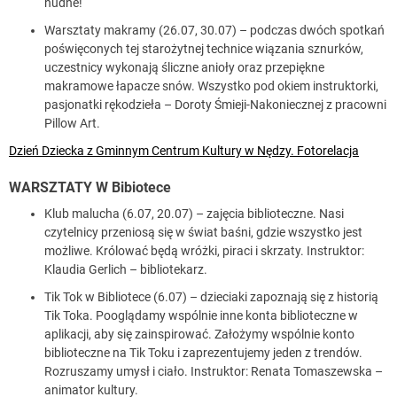
nudne!
Warsztaty makramy (26.07, 30.07) – podczas dwóch spotkań
poświęconych tej starożytnej technice wiązania sznurków,
uczestnicy wykonają śliczne anioły oraz przepiękne
makramowe łapacze snów. Wszystko pod okiem instruktorki,
pasjonatki rękodzieła – Doroty Śmieji-Nakoniecznej z pracowni
Pillow Art.
Dzień Dziecka z Gminnym Centrum Kultury w Nędzy. Fotorelacja
WARSZTATY W Bibiotece
Klub malucha (6.07, 20.07) – zajęcia biblioteczne. Nasi
czytelnicy przeniosą się w świat baśni, gdzie wszystko jest
możliwe. Królować będą wróżki, piraci i skrzaty. Instruktor:
Klaudia Gerlich – bibliotekarz.
Tik Tok w Bibliotece (6.07) – dzieciaki zapoznają się z historią
Tik Toka. Pooglądamy wspólnie inne konta biblioteczne w
aplikacji, aby się zainspirować. Założymy wspólnie konto
biblioteczne na Tik Toku i zaprezentujemy jeden z trendów.
Rozruszamy umysł i ciało. Instruktor: Renata Tomaszewska –
animator kultury.