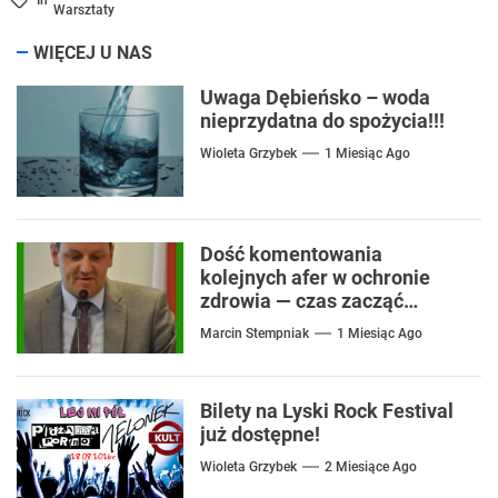
Warsztaty
WIĘCEJ U NAS
Uwaga Dębieńsko – woda
nieprzydatna do spożycia!!!
Wioleta Grzybek
1 Miesiąc Ago
Dość komentowania
kolejnych afer w ochronie
zdrowia — czas zacząć
mówić o rozwiązaniach
Marcin Stempniak
1 Miesiąc Ago
Bilety na Lyski Rock Festival
już dostępne!
Wioleta Grzybek
2 Miesiące Ago