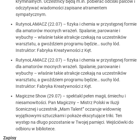
kryminalnych. Uczestnicy będą m.in. pobierać odciski palców i
odczytywać wiadomości zapisane atramentem
sympatycznym.
RutynoŁAMACZ (22.07) – fizyka i chemia w przystępnej formie
dla amatorów mocnych wrażeń. Spalanie, parowanie i
wybuchy – właśnie takie atrakcje czekają na uczestników
warsztatu, a gwoździem programu będzie… suchy lód.
Instruktor: Fabryka Kreatywności z Kęt.
RutynoŁAMACZ (22.07) – fizyka i chemia w przystępnej formie
dla amatorów mocnych wrażeń. Spalanie, parowanie i
wybuchy – właśnie takie atrakcje czekają na uczestników
warsztatu, a gwoździem programu będzie… suchy lód.
Instruktor: Fabryka Kreatywności z Kęt.
Magiczne Show (29.07) – spektakl pełen magii, śmiechu i
niesamowitości. Pan Magiczny – Mistrz Polski w Iluzji
Scenicznej i uczestnik „Mam Talent” oczaruje widownię
wyjątkowymi sztuczkami i pokaże ekscytujące triki. Ten
występ na długo pozostanie w Twojej pamięci. Wejściówki do
odbioru w bibliotece.
Zapisy