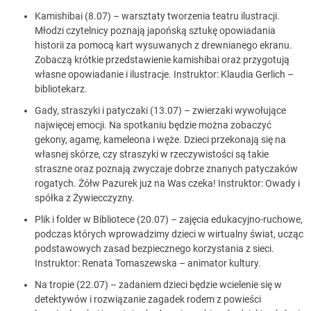
Kamishibai (8.07) – warsztaty tworzenia teatru ilustracji.
Młodzi czytelnicy poznają japońską sztukę opowiadania
historii za pomocą kart wysuwanych z drewnianego ekranu.
Zobaczą krótkie przedstawienie kamishibai oraz przygotują
własne opowiadanie i ilustracje. Instruktor: Klaudia Gerlich –
bibliotekarz.
Gady, straszyki i patyczaki (13.07) – zwierzaki wywołujące
najwięcej emocji. Na spotkaniu będzie można zobaczyć
gekony, agamę, kameleona i węże. Dzieci przekonają się na
własnej skórze, czy straszyki w rzeczywistości są takie
straszne oraz poznają zwyczaje dobrze znanych patyczaków
rogatych. Żółw Pazurek już na Was czeka! Instruktor: Owady i
spółka z Żywiecczyzny.
Plik i folder w Bibliotece (20.07) – zajęcia edukacyjno-ruchowe,
podczas których wprowadzimy dzieci w wirtualny świat, ucząc
podstawowych zasad bezpiecznego korzystania z sieci.
Instruktor: Renata Tomaszewska – animator kultury.
Na tropie (22.07) – zadaniem dzieci będzie wcielenie się w
detektywów i rozwiązanie zagadek rodem z powieści