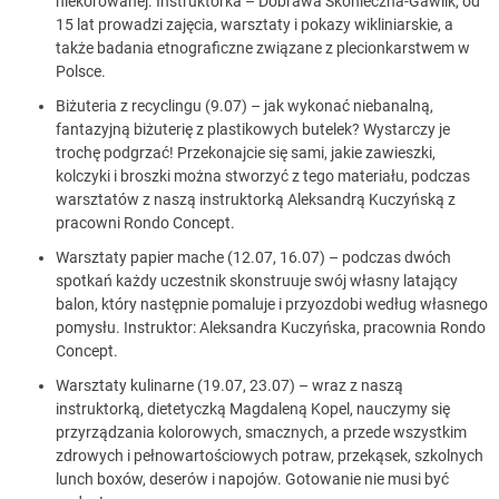
niekorowanej. Instruktorka – Dobrawa Skonieczna-Gawlik, od
15 lat prowadzi zajęcia, warsztaty i pokazy wikliniarskie, a
także badania etnograficzne związane z plecionkarstwem w
Polsce.
Biżuteria z recyclingu (9.07) – jak wykonać niebanalną,
fantazyjną biżuterię z plastikowych butelek? Wystarczy je
trochę podgrzać! Przekonajcie się sami, jakie zawieszki,
kolczyki i broszki można stworzyć z tego materiału, podczas
warsztatów z naszą instruktorką Aleksandrą Kuczyńską z
pracowni Rondo Concept.
Warsztaty papier mache (12.07, 16.07) – podczas dwóch
spotkań każdy uczestnik skonstruuje swój własny latający
balon, który następnie pomaluje i przyozdobi według własnego
pomysłu. Instruktor: Aleksandra Kuczyńska, pracownia Rondo
Concept.
Warsztaty kulinarne (19.07, 23.07) – wraz z naszą
instruktorką, dietetyczką Magdaleną Kopel, nauczymy się
przyrządzania kolorowych, smacznych, a przede wszystkim
zdrowych i pełnowartościowych potraw, przekąsek, szkolnych
lunch boxów, deserów i napojów. Gotowanie nie musi być