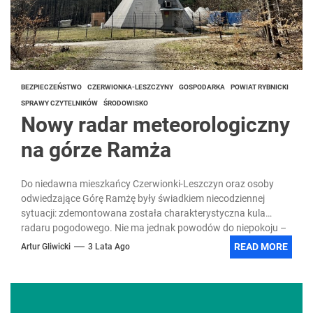
BEZPIECZEŃSTWO
CZERWIONKA-LESZCZYNY
GOSPODARKA
POWIAT RYBNICKI
SPRAWY CZYTELNIKÓW
ŚRODOWISKO
Nowy radar meteorologiczny
na górze Ramża
Do niedawna mieszkańcy Czerwionki-Leszczyn oraz osoby
odwiedzające Górę Ramżę były świadkiem niecodziennej
sytuacji: zdemontowana została charakterystyczna kula
radaru pogodowego. Nie ma jednak powodów do niepokoju –
trwa modernizacja instalacji wspomagającej prognozowanie
READ MORE
Artur Gliwicki
3 Lata Ago
pogody.