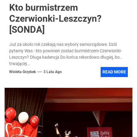
Kto burmistrzem
Czerwionki-Leszczyn?
[SONDA]
Już za około rok czekają nas wybory samorządowe. Dziś
pytamy Was - kto powinien zostać burmistrzem Czerwionki-
Leszczyn? Długa kadencja Do końca rekordowo długiej, bo
trwającej...
READ MORE
Wioleta Grzybek
3 Lata Ago