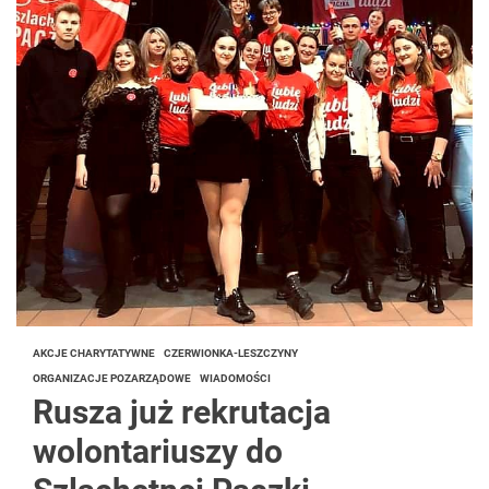
AKCJE CHARYTATYWNE
CZERWIONKA-LESZCZYNY
ORGANIZACJE POZARZĄDOWE
WIADOMOŚCI
Rusza już rekrutacja
wolontariuszy do