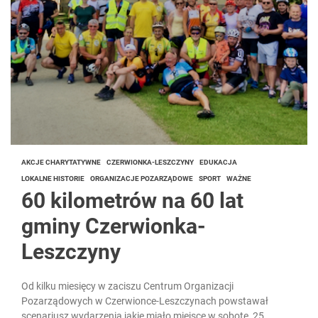
AKCJE CHARYTATYWNE
CZERWIONKA-LESZCZYNY
EDUKACJA
LOKALNE HISTORIE
ORGANIZACJE POZARZĄDOWE
SPORT
WAŻNE
60 kilometrów na 60 lat
gminy Czerwionka-
Leszczyny
Od kilku miesięcy w zaciszu Centrum Organizacji
Pozarządowych w Czerwionce-Leszczynach powstawał
scenariusz wydarzenia jakie miało miejsce w sobotę, 25