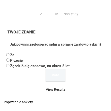
Stronicowanie
1
2
…
16
Następny
wpisów
TWOJE ZDANIE
Jak powinni zagłosować radni w sprawie zwałów płaskich?
Za
Przeciw
Zgodzić się czasowo, na okres 2 lat
View Results
Poprzednie ankiety