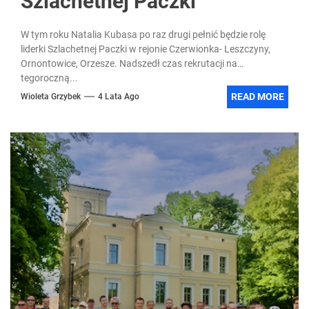
Szlachetnej Paczki
W tym roku Natalia Kubasa po raz drugi pełnić będzie rolę
liderki Szlachetnej Paczki w rejonie Czerwionka- Leszczyny,
Ornontowice, Orzesze. Nadszedł czas rekrutacji na
tegoroczną...
READ MORE
Wioleta Grzybek
4 Lata Ago