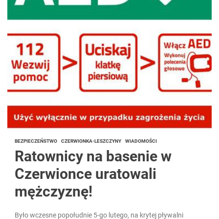
BEZPIECZEŃSTWO
CZERWIONKA-LESZCZYNY
WIADOMOŚCI
Ratownicy na basenie w
Czerwionce uratowali
mężczyznę!
Było wczesne popołudnie 5-go lutego, na krytej pływalni