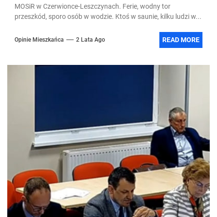
MOSiR w Czerwionce-Leszczynach. Ferie, wodny tor
przeszkód, sporo osób w wodzie. Ktoś w saunie, kilku ludzi w...
READ MORE
Opinie Mieszkańca
2 Lata Ago