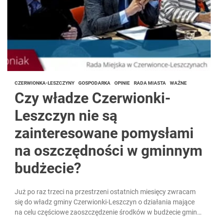
CZERWIONKA-LESZCZYNY
GOSPODARKA
OPINIE
RADA MIASTA
WAŻNE
Czy władze Czerwionki-
Leszczyn nie są
zainteresowane pomysłami
na oszczędności w gminnym
budżecie?
Już po raz trzeci na przestrzeni ostatnich miesięcy zwracam
się do władz gminy Czerwionki-Leszczyn o działania mające
na celu częściowe zaoszczędzenie środków w budżecie gminy