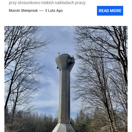
przy stosunkowo niskich nakładach pracy.
READ MORE
Marcin Stempniak
3 Lata Ago