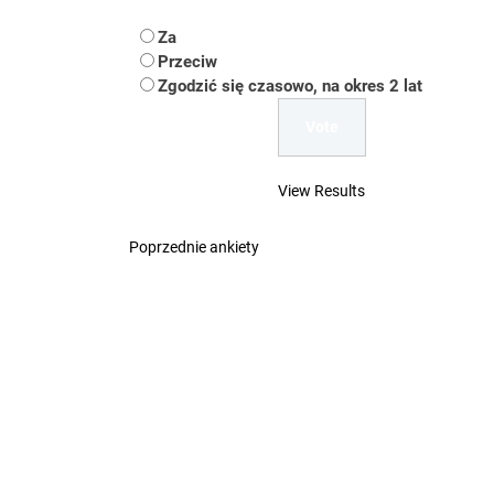
Uwaga Dębieńsko –
Za
Przeciw
Ilu mieszkańców m
Zgodzić się czasowo, na okres 2 lat
Dość komentowania
View Results
Poprzednie ankiety