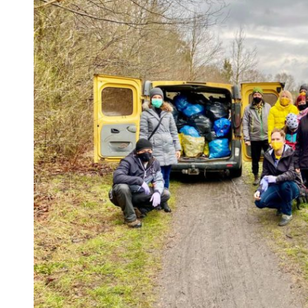
 woda nieprzydatna do spożycia!!!
a Rybnik?
 kolejnych afer w ochronie zdrowia — czas zacząć mówić o rozwiązan