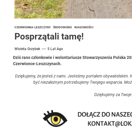
CZERWIONKA-LESZCZYNY
ŚRODOWISKO
WIADOMOŚCI
Posprzątali tamę!
Wioleta Grzybek
5 Lat Ago
Dziś rano członkowie i wolontariusze Stowarzyszenia Polska 2
Czerwionce-Leszczynach.
Dziękujemy, że jesteś z nami. Jesteśmy portalem obywatelskim. N
być niezależnym potrzebujemy Twojego wsparcia. Moż
Dziękujemy za Twoje