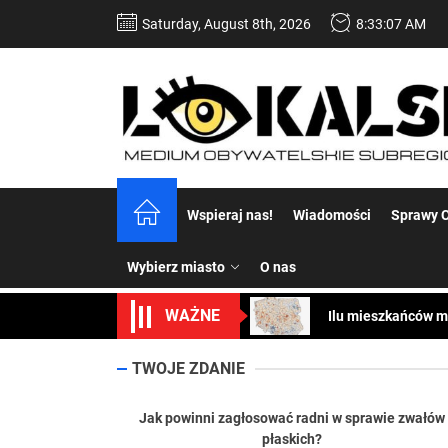
Skip
Saturday, August 8th, 2026
8:33:09 AM
to
the
content
Dość komentowania
Koper – część 2.
Koper
Wspieraj nas!
Wiadomości
Sprawy C
Uwaga Dębieńsko –
Wybierz miasto
O nas
Ilu mieszkańców m
WAŻNE
Dość komentowania
TWOJE ZDANIE
Koper – część 2.
Koper
Jak powinni zagłosować radni w sprawie zwałów
płaskich?