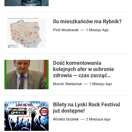
Ilu mieszkańców ma Rybnik?
Piotr Masłowski
1 Miesiąc Ago
Dość komentowania
kolejnych afer w ochronie
zdrowia — czas zacząć
mówić o rozwiązaniach
Marcin Stempniak
1 Miesiąc Ago
Bilety na Lyski Rock Festival
już dostępne!
Wioleta Grzybek
2 Miesiące Ago