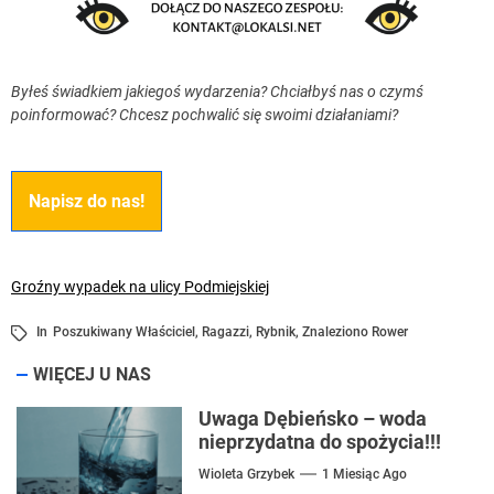
Byłeś świadkiem jakiegoś wydarzenia? Chciałbyś nas o czymś
poinformować? Chcesz pochwalić się swoimi działaniami?
Napisz do nas!
Groźny wypadek na ulicy Podmiejskiej
In
Poszukiwany Właściciel
,
Ragazzi
,
Rybnik
,
Znaleziono Rower
WIĘCEJ U NAS
Uwaga Dębieńsko – woda
nieprzydatna do spożycia!!!
Wioleta Grzybek
1 Miesiąc Ago