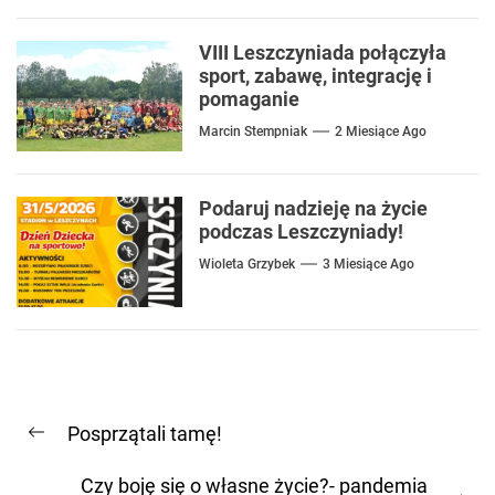
VIII Leszczyniada połączyła
sport, zabawę, integrację i
pomaganie
Marcin Stempniak
2 Miesiące Ago
Podaruj nadzieję na życie
podczas Leszczyniady!
Wioleta Grzybek
3 Miesiące Ago
Nawigacja
Posprzątali tamę!
wpisu
Previous
post:
Czy boję się o własne życie?- pandemia