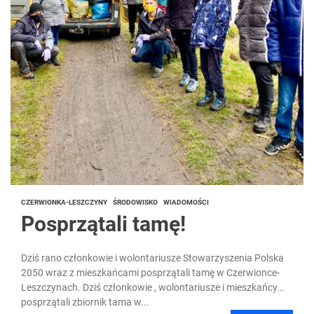
CZERWIONKA-LESZCZYNY
ŚRODOWISKO
WIADOMOŚCI
Posprzątali tamę!
Dziś rano członkowie i wolontariusze Stowarzyszenia Polska
2050 wraz z mieszkańcami posprzątali tamę w Czerwionce-
Leszczynach. Dziś członkowie , wolontariusze i mieszkańcy
posprzątali zbiornik tama w...