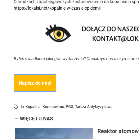
O środkach zapobiegawczych zastosowanych na kopalniach spół
https://lokalsi.net/kopalnie-w-czasie-epidemii
Byłeś świadkiem jakiegoś wydarzenia? Chciałbyś nas o czymś poi
Napisz do nas!
In
Kopalnia
,
Koronawirus
,
PGG
,
Tarcza Antykryzysowa
WIĘCEJ U NAS
Reaktor atomow