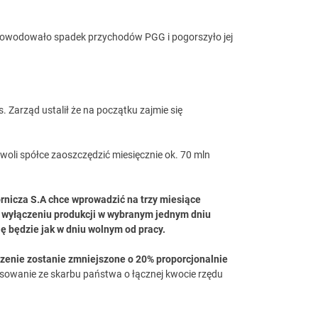
spowodowało spadek przychodów PGG i pogorszyło jej
Zarząd ustalił że na początku zajmie się
woli spółce zaoszczędzić miesięcznie ok. 70 mln
órnicza S.A chce wprowadzić na trzy miesiące
a wyłączeniu produkcji w wybranym jednym dniu
ę będzie jak w dniu wolnym od pracy.
enie zostanie zmniejszone o 20% proporcjonalnie
nsowanie ze skarbu państwa o łącznej kwocie rzędu