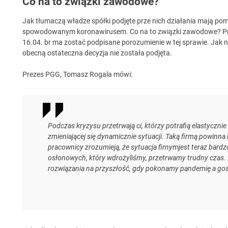
Co na to związki zawodowe?
Jak tłumaczą władze spółki podjęte prze nich działania mają po
spowodowanym koronawirusem. Co na to związki zawodowe? Prz
16.04. br ma zostać podpisane porozumienie w tej sprawie. Jak n
obecną ostateczna decyzja nie została podjęta.
Prezes PGG, Tomasz Rogala mówi:
Podczas kryzysu przetrwają ci, którzy potrafią elastyczn
zmieniającej się dynamicznie sytuacji. Taką firmą powinna
pracownicy zrozumieją, że sytuacja firny
m
jest teraz bardz
osłonowych, który wdrożyliśmy, przetrwamy trudny czas.
rozwiązania na przyszłość, gdy pokonamy pandemię a go