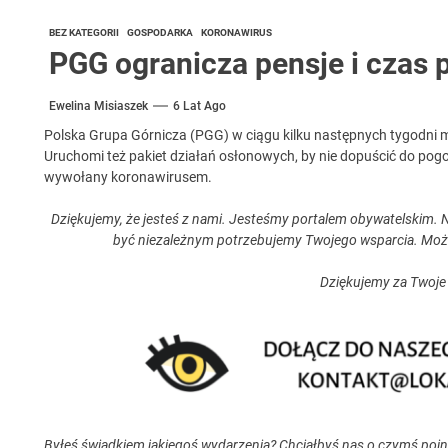
BEZ KATEGORII
GOSPODARKA
KORONAWIRUS
PGG ogranicza pensje i czas 
Ewelina Misiaszek
6 Lat Ago
Polska Grupa Górnicza (PGG) w ciągu kilku następnych tygodni ma
Uruchomi też pakiet działań osłonowych, by nie dopuścić do pogor
wywołany koronawirusem.
Dziękujemy, że jesteś z nami. Jesteśmy portalem obywatelskim. N
być niezależnym potrzebujemy Twojego wsparcia. Moż
Dziękujemy za Twoje
Byłeś świadkiem jakiegoś wydarzenia? Chciałbyś nas o czymś poi