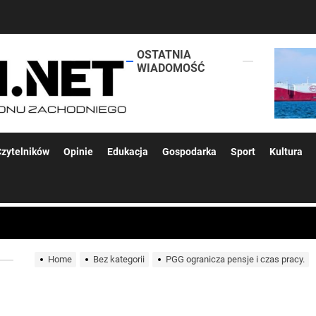
OSTATNIA
lokalsi.net
WIADOMOŚĆ
 kolejnych afer w ochronie zdrowia — czas zacząć mówić o rozwiązan
zytelników
Opinie
Edukacja
Gospodarka
Sport
Kultura
 woda nieprzydatna do spożycia!!!
a Rybnik?
Home
Bez kategorii
PGG ogranicza pensje i czas pracy.
 kolejnych afer w ochronie zdrowia — czas zacząć mówić o rozwiązan