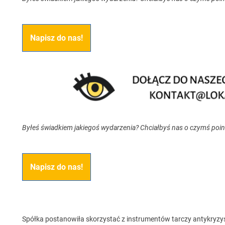
Napisz do nas!
Byłeś świadkiem jakiegoś wydarzenia? Chciałbyś nas o czymś poi
Napisz do nas!
Spółka postanowiła skorzystać z instrumentów tarczy antykryzys