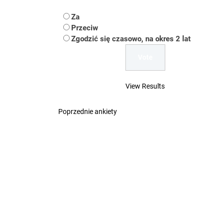
Koper – część 2.
Za
Koper
Przeciw
Zgodzić się czasowo, na okres 2 lat
Uwaga Dębieńsko –
Ilu mieszkańców m
View Results
Dość komentowania
Poprzednie ankiety