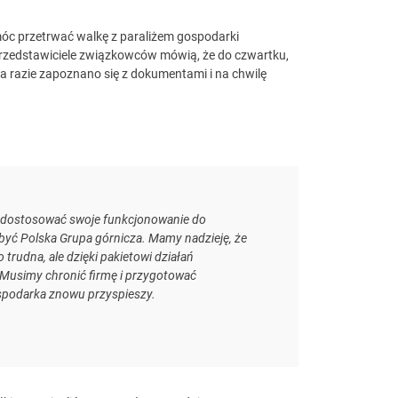
móc przetrwać walkę z paraliżem gospodarki
edstawiciele związkowców mówią, że do czwartku,
a razie zapoznano się z dokumentami i na chwilę
ie dostosować swoje funkcjonowanie do
 być Polska Grupa górnicza. Mamy nadzieję, że
o trudna, ale dzięki pakietowi działań
 Musimy chronić firmę i przygotować
spodarka znowu przyspieszy.