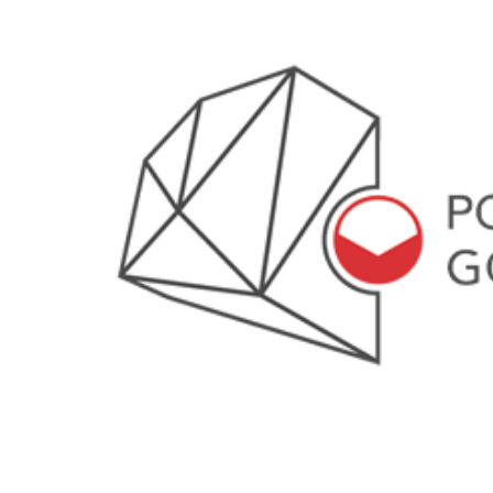
 woda nieprzydatna do spożycia!!!
a Rybnik?
 kolejnych afer w ochronie zdrowia — czas zacząć mówić o rozwiązan