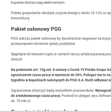
kopalnie dostarczają elektrowniom.
Polska gospodarka obniżyła zużycie energii o około 10-12% co 
koniunkturę.
Pakiet osłonowy PGG
PGG wdroży pakiet osłonowy by dynamicznie reagować na kryzys. 
przesunięciem terminów spłaty podatków.
Sięgnięcie do kieszeni rządu w ramach tarczy antykryzysowej poz
złotych.
Na podstawie art. 15g ust. 8 ustawy o Covid-19 Polska Grupa G
ograniczenie czasu pracy w wymiarze do 20%. Polegać ma to n
tygodnia w kopalniach należących do PGG S.A. Ruch odbywać si
Ograniczenia dotyczyć będą wszystkich pracowników.
Wynagrodz
do zredukowanego czasu pracy.
Pozwoli to ubiegać się o dofina
ok. 70 mln zł.