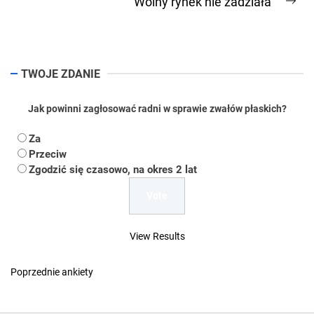
Wolny rynek nie zadziała
Ne
pos
TWOJE ZDANIE
Jak powinni zagłosować radni w sprawie zwałów płaskich?
Za
Przeciw
Zgodzić się czasowo, na okres 2 lat
View Results
Poprzednie ankiety