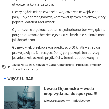
utworzenia korytarza życia.
Pieszy będzie miał pierwszeństwo, jeszcze nim wejdzie na
pasy. To jeden z najbardziej kontrowersyjnych projektów, który
popiera Mateusz Morawiecki.
Ograniczenie prędkości zostanie ujednolicone, bez względu na
porę dnia, zawsze będziecie jeździć 50 km/h, nie 60 km/h nocą,
jak dotychczas.
Gdziekolwiek przekroczycie prędkość o 50 km/h – stracicie
prawo jazdy na 3 miesiące. Do tej pory przepis ten dotyczył
jedynie przekroczenia prędkości w terenie zabudowanym.
Jazda Na Suwak
,
Korzytarz Życia
,
Ograniczenia
,
Prędkość
,
Przepisy
,
In
Utrata Prawa Jazdy
WIĘCEJ U NAS
Uwaga Dębieńsko – woda
nieprzydatna do spożycia!!!
Wioleta Grzybek
1 Miesiąc Ago