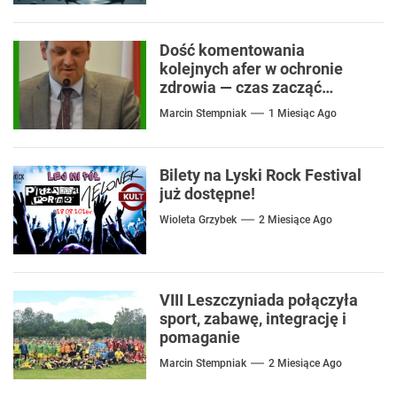
Dość komentowania
kolejnych afer w ochronie
zdrowia — czas zacząć
mówić o rozwiązaniach
Marcin Stempniak
1 Miesiąc Ago
Bilety na Lyski Rock Festival
już dostępne!
Wioleta Grzybek
2 Miesiące Ago
VIII Leszczyniada połączyła
sport, zabawę, integrację i
pomaganie
Marcin Stempniak
2 Miesiące Ago