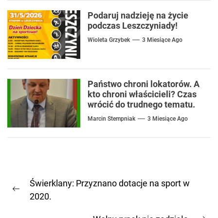
Podaruj nadzieję na życie
podczas Leszczyniady!
Wioleta Grzybek
3 Miesiące Ago
Państwo chroni lokatorów. A
kto chroni właścicieli? Czas
wrócić do trudnego tematu.
Marcin Stempniak
3 Miesiące Ago
Nawigacja
Świerklany: Przyznano dotacje na sport w
wpisu
Previous
2020.
post: