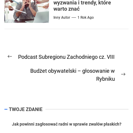
wyzwania i trendy, które
warto znać
Inny Autor
1 Rok Ago
Nawigacja
Podcast Subregionu Zachodniego cz. VIII
wpisu
Previous
post:
Budżet obywatelski – głosowanie w
Ne
Rybniku
pos
TWOJE ZDANIE
Jak powinni zagłosować radni w sprawie zwałów płaskich?