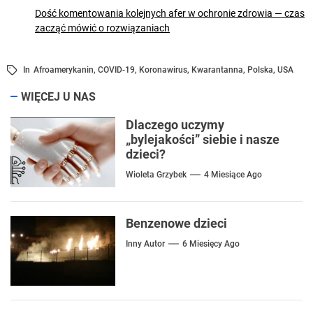
Dość komentowania kolejnych afer w ochronie zdrowia — czas
zacząć mówić o rozwiązaniach
In
Afroamerykanin
,
COVID-19
,
Koronawirus
,
Kwarantanna
,
Polska
,
USA
WIĘCEJ U NAS
Dlaczego uczymy
„bylejakości” siebie i nasze
dzieci?
Wioleta Grzybek
4 Miesiące Ago
Benzenowe dzieci
Inny Autor
6 Miesięcy Ago