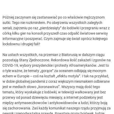
Później zaczynam się zastanawiać po co właściwie mężczyznom
sutki. Tego nie rozkminiłem. Po obejrzeniu wszystkich zaległych
seriali, zajrzeniu po raz „pierdziesiąty” do lodówki i przegraniu wraz z
córką kilku gier na konsoli przyszedł czas odpalić światowe serwisy
informacyjne i poszperać. Czym zajmuje się świat oprócz kolejnego
lockdownu i drugiej fali?
Na ustach wszystkich, na przemian z Białorusią w dalszym ciągu
pozostają Stany Zjednoczone. Rekordowa ilość zakażeń i zgonów na
COVID-19, wybory prezydenckie i protesty Afroamerykanów. Jest to
o tyle ważne, że tematy „gorące” za oceanem odbijają się mocnym
echem w Europie – coś na kształt „efektu motyla”. I tak na przykład,
w dobie globalnej pandemii z coraz większym niesmakiem odbierane
jest w mediach słowo „koronawirus”. Wszyscy mają dość tego
tematu, który wyskakuje z lodówki, w telewizji wałkowany jest bez
przerwy od ponad dziewięciu miesięcy, a internet podzielony jest
między antymaseczkowców i antykowidowców a ludzi, którzy boją
się zachorowania. Zaś każdy komunikat naszego rządu przyjmują za
pewnik i niepodważalną prawdę. Powstają grupy bojówek, ludzie