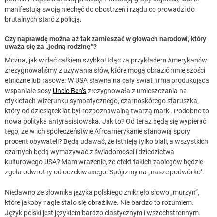
manifestują swoją niechęć do obostrzeń i rządu co prowadzi do
brutalnych starć z policją.
Czy naprawdę można aż tak zamieszać w głowach narodowi, który
uważa się za „jedną rodzinę”?
Można, jak widać całkiem szybko! Idąc za przykładem Amerykanów
zrezygnowaliśmy z używania słów, które mogą obrazić mniejszości
etniczne lub rasowe. W USA sławna na cały świat firma produkująca
wspaniałe sosy
Uncle Ben’s
zrezygnowała z umieszczania na
etykietach wizerunku sympatycznego, czarnoskórego staruszka,
który od dziesiątek lat był rozpoznawalną twarzą marki. Podobno to
nowa polityka antyrasistowska. Jak to? Od teraz będą się wypierać
tego, że w ich społeczeństwie Afroamerykanie stanowią spory
procent obywateli? Będą udawać, że istnieją tylko biali, a wszystkich
czarnych będą wymazywać z świadomości i dziedzictwa
kulturowego USA? Mam wrażenie, że efekt takich zabiegów będzie
zgoła odwrotny od oczekiwanego. Spójrzmy na „nasze podwórko”.
Niedawno ze słownika języka polskiego zniknęło słowo „murzyn”,
które jakoby nagle stało się obraźliwe. Nie bardzo to rozumiem.
Język polski jest językiem bardzo elastycznym i wszechstronnym.