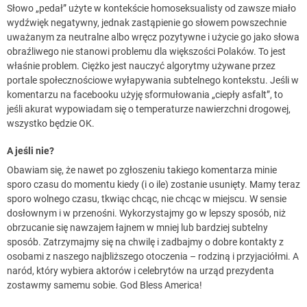
Słowo „pedał” użyte w kontekście homoseksualisty od zawsze miało
wydźwięk negatywny, jednak zastąpienie go słowem powszechnie
uważanym za neutralne albo wręcz pozytywne i użycie go jako słowa
obraźliwego nie stanowi problemu dla większości Polaków. To jest
właśnie problem. Ciężko jest nauczyć algorytmy używane przez
portale społecznościowe wyłapywania subtelnego kontekstu. Jeśli w
komentarzu na facebooku użyję sformułowania „ciepły asfalt”, to
jeśli akurat wypowiadam się o temperaturze nawierzchni drogowej,
wszystko będzie OK.
A jeśli nie?
Obawiam się, że nawet po zgłoszeniu takiego komentarza minie
sporo czasu do momentu kiedy (i o ile) zostanie usunięty. Mamy teraz
sporo wolnego czasu, tkwiąc chcąc, nie chcąc w miejscu. W sensie
dosłownym i w przenośni. Wykorzystajmy go w lepszy sposób, niż
obrzucanie się nawzajem łajnem w mniej lub bardziej subtelny
sposób. Zatrzymajmy się na chwilę i zadbajmy o dobre kontakty z
osobami z naszego najbliższego otoczenia – rodziną i przyjaciółmi. A
naród, który wybiera aktorów i celebrytów na urząd prezydenta
zostawmy samemu sobie. God Bless America!