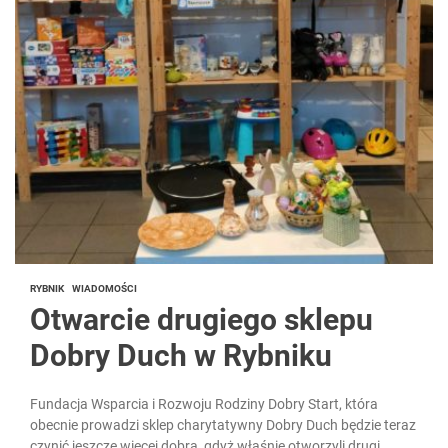
RYBNIK
WIADOMOŚCI
Otwarcie drugiego sklepu
Dobry Duch w Rybniku
Fundacja Wsparcia i Rozwoju Rodziny Dobry Start, która
obecnie prowadzi sklep charytatywny Dobry Duch będzie teraz
czynić jeszcze więcej dobra, gdyż właśnie otworzyli drugi