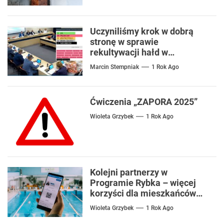
Uczyniliśmy krok w dobrą
stronę w sprawie
rekultywacji hałd w
Czerwionce
Marcin Stempniak
1 Rok Ago
Ćwiczenia „ZAPORA 2025”
Wioleta Grzybek
1 Rok Ago
Kolejni partnerzy w
Programie Rybka – więcej
korzyści dla mieszkańców
Rybnika
Wioleta Grzybek
1 Rok Ago