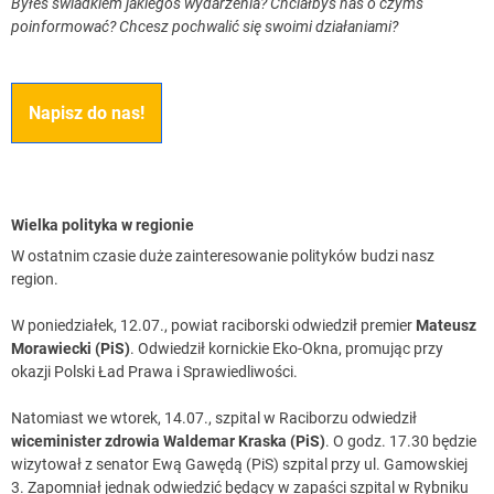
Byłeś świadkiem jakiegoś wydarzenia? Chciałbyś nas o czymś
poinformować? Chcesz pochwalić się swoimi działaniami?
Napisz do nas!
Wielka polityka w regionie
W ostatnim czasie duże zainteresowanie polityków budzi nasz
region.
W poniedziałek, 12.07., powiat raciborski odwiedził premier
Mateusz
Morawiecki (PiS)
. Odwiedził kornickie Eko-Okna, promując przy
okazji Polski Ład Prawa i Sprawiedliwości.
Natomiast we wtorek, 14.07., szpital w Raciborzu odwiedził
wiceminister zdrowia Waldemar Kraska (PiS)
. O godz. 17.30 będzie
wizytował z senator Ewą Gawędą (PiS) szpital przy ul. Gamowskiej
3. Zapomniał jednak odwiedzić będący w zapaści szpital w Rybniku