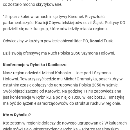
co zostało mocno skrytykowane.
15 lipca z kolei, w ramach inicjatywy Kierunek Przyszłość
parlamentarzyści Koalicji Obywatelskiej odwiedzili Śląsk. Politycy KO
podzielili się na kilka grup, które odwiedziły miasta regionu.
Odwiedziny w każdym powiecie obiecał lider PO,
Donald Tusk
.
Dziś swoją ofensywę ma Ruch Polska 2050 Szymona Hołowni.
Konferencje w Rybniku i Raciborzu
Nasz region odwiedzi Michał Kobosko – lider partii Szymona
Hołowni. Towarzyszyć będzie mu Michał Gramatyka, poseł który w
ostatnim czasie dołączył do ugrupowania Polska 2050 w sejmie.
Swój objazd zaczną od Katowic. Na godzinę 11:40 zapowiedziana
jest konferencja w Rybniku, a po niej o 13:00 w Raciborzu. Tematyką
ma być dołączenie samorządowców do struktur ruchu w regionie.
Kto w Rybniku?
Kto zatem w regionie dołączy do nowego ugrupowania? W kuluarach
wiele mówi się o Wiceprezydencie Rybnika – Piotrze Masłowskim.