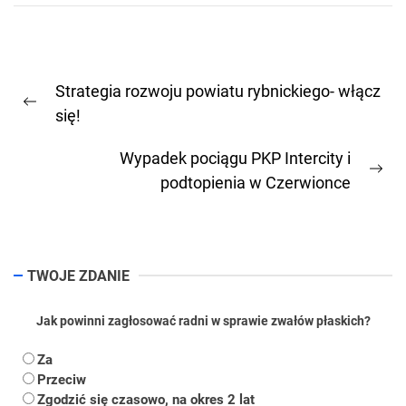
Nawigacja
Strategia rozwoju powiatu rybnickiego- włącz
wpisu
Previous
się!
post:
Wypadek pociągu PKP Intercity i
Ne
podtopienia w Czerwionce
pos
TWOJE ZDANIE
Jak powinni zagłosować radni w sprawie zwałów płaskich?
Za
Przeciw
Zgodzić się czasowo, na okres 2 lat