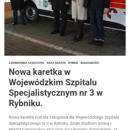
CZERWIONKA-LESZCZYNY
RADA MIASTA
RYBNIK
WIADOMOŚCI
Nowa karetka w
Wojewódzkim Szpitalu
Specjalistycznym nr 3 w
Rybniku.
Nowa karetka została zakupiona dla Wojewódzkiego Szpitala
Specjalistycznego nr 3 w Rybniku, dzięki środkom Gminy i
Miasta Czerwionka-Leszczyny oraz Powiatu Rybnickiego. Jak