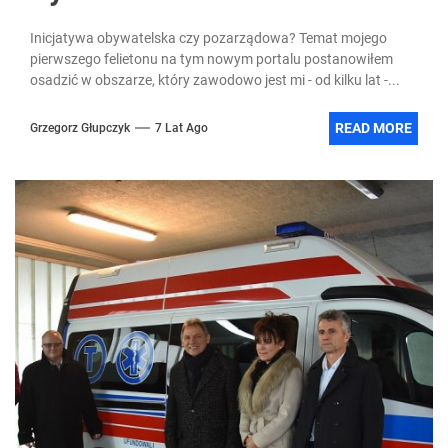
Inicjatywa obywatelska czy pozarządowa? Temat mojego
pierwszego felietonu na tym nowym portalu postanowiłem
osadzić w obszarze, który zawodowo jest mi - od kilku lat -...
READ MORE
Grzegorz Głupczyk
7 Lat Ago