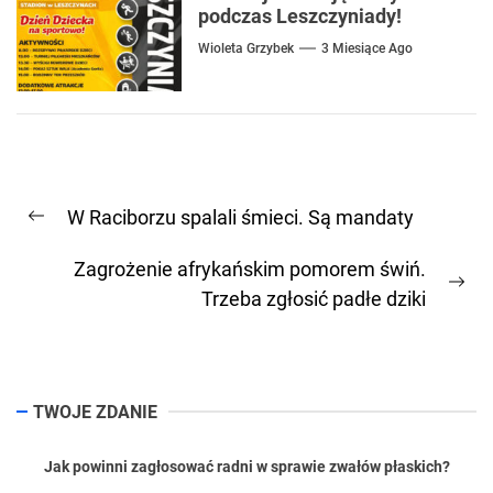
podczas Leszczyniady!
Wioleta Grzybek
3 Miesiące Ago
Nawigacja
W Raciborzu spalali śmieci. Są mandaty
wpisu
Previous
post:
Zagrożenie afrykańskim pomorem świń.
Ne
Trzeba zgłosić padłe dziki
pos
TWOJE ZDANIE
Jak powinni zagłosować radni w sprawie zwałów płaskich?