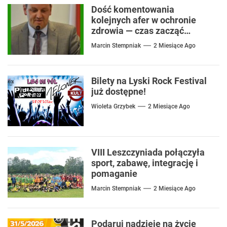
Dość komentowania
kolejnych afer w ochronie
zdrowia — czas zacząć
mówić o rozwiązaniach
Marcin Stempniak
2 Miesiące Ago
Bilety na Lyski Rock Festival
już dostępne!
Wioleta Grzybek
2 Miesiące Ago
VIII Leszczyniada połączyła
sport, zabawę, integrację i
pomaganie
Marcin Stempniak
2 Miesiące Ago
Podaruj nadzieję na życie