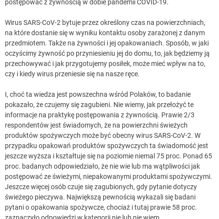
postępować z żywnością w dobie pandemii COVID-19.
Wirus SARS-CoV-2 bytuje przez określony czas na powierzchniach,
na które dostanie się w wyniku kontaktu osoby zarażonej z danym
przedmiotem. Także na żywności i jej opakowaniach. Sposób, w jaki
oczyścimy żywność po przyniesieniu jej do domu, to, jak będziemy ją
przechowywać i jak przygotujemy posiłek, może mieć wpływ na to,
czy i kiedy wirus przeniesie się na nasze ręce.
I, choć ta wiedza jest powszechna wśród Polaków, to badanie
pokazało, że czujemy się zagubieni. Nie wiemy, jak przełożyć te
informacje na praktykę postępowania z żywnością. Prawie 2/3
respondentów jest świadomych, że na powierzchni świeżych
produktów spożywczych może być obecny wirus SARS-CoV-2. W
przypadku opakowań produktów spożywczych ta świadomość jest
jeszcze wyższa i kształtuje się na poziomie niemal 75 proc. Ponad 65
proc. badanych odpowiedziało, że nie wie lub ma wątpliwości jak
postępować ze świeżymi, niepakowanymi produktami spożywczymi.
Jeszcze więcej osób czuje się zagubionych, gdy pytanie dotyczy
świeżego pieczywa. Największą pewnością wykazali się badani
pytani o opakowania spożywcze, chociaż i tutaj prawie 58 proc.
zaznaczyło odpowiedzi w kategorii nie lub nie wiem.