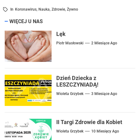
In
Koronawirus
,
Nauka
,
Zdrowie
,
Żywno
WIĘCEJ U NAS
Lęk
Piotr Masłowski
2 Miesiące Ago
Dzień Dziecka z
LESZCZYNIADĄ!
Wioleta Grzybek
3 Miesiące Ago
II Targi Zdrowie dla Kobiet
Wioleta Grzybek
10 Miesięcy Ago