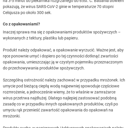
na 3-5 minut do piekarnika rozgrzanego do 65st. C. Badania bowiem
pokazują, że wirus SARS-CoV-2 ginie w temperaturze 70 stopni
Celsjusza po około 300 sek.
Co z opakowaniami?
Inaczej sprawa ma się z opakowaniami produktów spożywczych –
wykonanych z tektury, plastiku lub papieru.
Produkt należy odpakować, a opakowanie wyrzucić. Ważne jest, aby
ręce ponownie umyć i dopiero po tej czynności dotknąć zwartości
opakowania, umieszczając ją w czystym pojemniku przeznaczonym
do przechowywania produktów spożywczych.
Szczególną ostrożność należy zachować w przypadku mrożonek. Ich
umycie pod bieżącą ciepłą wodą najpewniej spowoduje częściowe
rozmrożenie, a jednocześnie wiemy, że to właśnie w zamrażarce
wirus przetrwa najdłużej. Dlatego najlepiej zastosować podobną
zasadę co w przypadku innych opakowanych produktów, czyli po
umyciu rąk przenieść zawartość opakowania do opakowań na
mrożonki.
Produkty suche, w papierowych i tekturowych opakowaniach należy