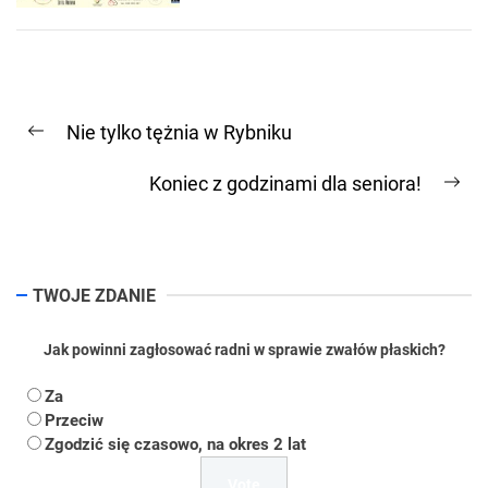
Nawigacja
Nie tylko tężnia w Rybniku
wpisu
Previous
post:
Koniec z godzinami dla seniora!
Ne
pos
TWOJE ZDANIE
Jak powinni zagłosować radni w sprawie zwałów płaskich?
Za
Przeciw
Zgodzić się czasowo, na okres 2 lat