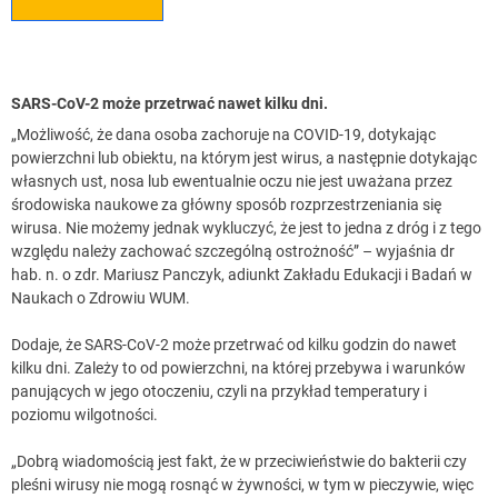
SARS-CoV-2 może przetrwać nawet kilku dni.
„Możliwość, że dana osoba zachoruje na COVID-19, dotykając
powierzchni lub obiektu, na którym jest wirus, a następnie dotykając
własnych ust, nosa lub ewentualnie oczu nie jest uważana przez
środowiska naukowe za główny sposób rozprzestrzeniania się
wirusa. Nie możemy jednak wykluczyć, że jest to jedna z dróg i z tego
względu należy zachować szczególną ostrożność” – wyjaśnia dr
hab. n. o zdr. Mariusz Panczyk, adiunkt Zakładu Edukacji i Badań w
Naukach o Zdrowiu WUM.
Dodaje, że SARS-CoV-2 może przetrwać od kilku godzin do nawet
kilku dni. Zależy to od powierzchni, na której przebywa i warunków
panujących w jego otoczeniu, czyli na przykład temperatury i
poziomu wilgotności.
„Dobrą wiadomością jest fakt, że w przeciwieństwie do bakterii czy
pleśni wirusy nie mogą rosnąć w żywności, w tym w pieczywie, więc