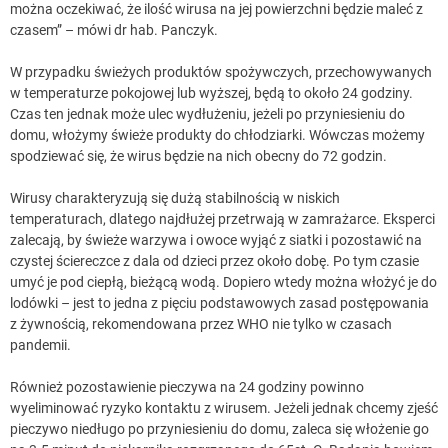
można oczekiwać, że ilość wirusa na jej powierzchni będzie maleć z
czasem” – mówi dr hab. Panczyk.
W przypadku świeżych produktów spożywczych, przechowywanych
w temperaturze pokojowej lub wyższej, będą to około 24 godziny.
Czas ten jednak może ulec wydłużeniu, jeżeli po przyniesieniu do
domu, włożymy świeże produkty do chłodziarki. Wówczas możemy
spodziewać się, że wirus będzie na nich obecny do 72 godzin.
Wirusy charakteryzują się dużą stabilnością w niskich
temperaturach, dlatego najdłużej przetrwają w zamrażarce. Eksperci
zalecają, by świeże warzywa i owoce wyjąć z siatki i pozostawić na
czystej ściereczce z dala od dzieci przez około dobę. Po tym czasie
umyć je pod ciepłą, bieżącą wodą. Dopiero wtedy można włożyć je do
lodówki – jest to jedna z pięciu podstawowych zasad postępowania
z żywnością, rekomendowana przez WHO nie tylko w czasach
pandemii.
Również pozostawienie pieczywa na 24 godziny powinno
wyeliminować ryzyko kontaktu z wirusem. Jeżeli jednak chcemy zjeść
pieczywo niedługo po przyniesieniu do domu, zaleca się włożenie go