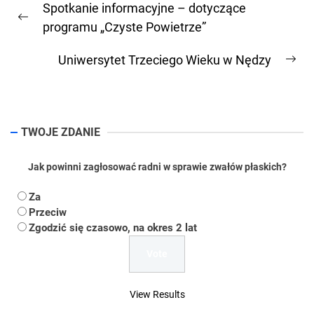
Spotkanie informacyjne – dotyczące
wpisu
Previous
programu „Czyste Powietrze”
post:
Uniwersytet Trzeciego Wieku w Nędzy
Ne
pos
TWOJE ZDANIE
Jak powinni zagłosować radni w sprawie zwałów płaskich?
Za
Przeciw
Zgodzić się czasowo, na okres 2 lat
View Results