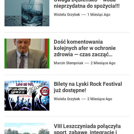
nieprzydatna do spożycia!!!
Wioleta Grzybek
1 Miesiąc Ago
Dość komentowania
kolejnych afer w ochronie
zdrowia — czas zacząć
mówić o rozwiązaniach
Marcin Stempniak
2 Miesiące Ago
Bilety na Lyski Rock Festival
już dostępne!
Wioleta Grzybek
2 Miesiące Ago
VIII Leszczyniada połączyła
sport, zabawę, integrację i