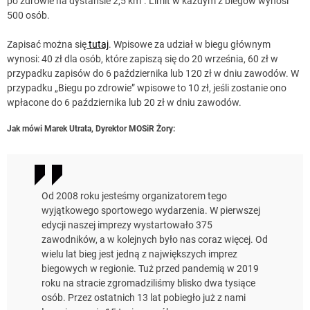
po zdrowie na dystansie 2,5 km”. Limit w każdym z biegów wynosi
500 osób.
Zapisać można się
tutaj
. Wpisowe za udział w biegu głównym
wynosi: 40 zł dla osób, które zapiszą się do 20 września, 60 zł w
przypadku zapisów do 6 października lub 120 zł w dniu zawodów. W
przypadku „Biegu po zdrowie” wpisowe to 10 zł, jeśli zostanie ono
wpłacone do 6 października lub 20 zł w dniu zawodów.
Jak mówi Marek Utrata, Dyrektor MOSiR Żory:
Od 2008 roku jesteśmy organizatorem tego
wyjątkowego sportowego wydarzenia. W pierwszej
edycji naszej imprezy wystartowało 375
zawodników, a w kolejnych było nas coraz więcej. Od
wielu lat bieg jest jedną z największych imprez
biegowych w regionie. Tuż przed pandemią w 2019
roku na stracie zgromadziliśmy blisko dwa tysiące
osób. Przez ostatnich 13 lat pobiegło już z nami