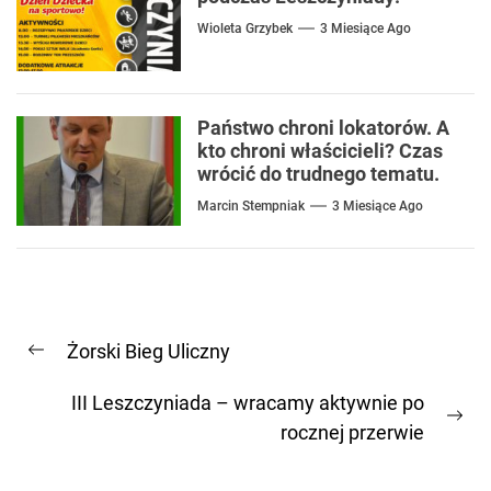
Wioleta Grzybek
3 Miesiące Ago
Państwo chroni lokatorów. A
kto chroni właścicieli? Czas
wrócić do trudnego tematu.
Marcin Stempniak
3 Miesiące Ago
Nawigacja
Żorski Bieg Uliczny
wpisu
Previous
post:
III Leszczyniada – wracamy aktywnie po
Ne
rocznej przerwie
pos