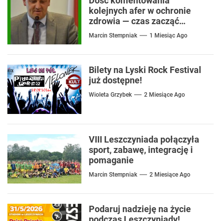
Dość komentowania
kolejnych afer w ochronie
zdrowia — czas zacząć
mówić o rozwiązaniach
Marcin Stempniak
1 Miesiąc Ago
Bilety na Lyski Rock Festival
już dostępne!
Wioleta Grzybek
2 Miesiące Ago
VIII Leszczyniada połączyła
sport, zabawę, integrację i
pomaganie
Marcin Stempniak
2 Miesiące Ago
Podaruj nadzieję na życie
podczas Leszczyniady!