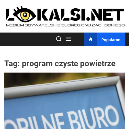
Skip
to
the
content
Popularne
Tag:
program czyste powietrze